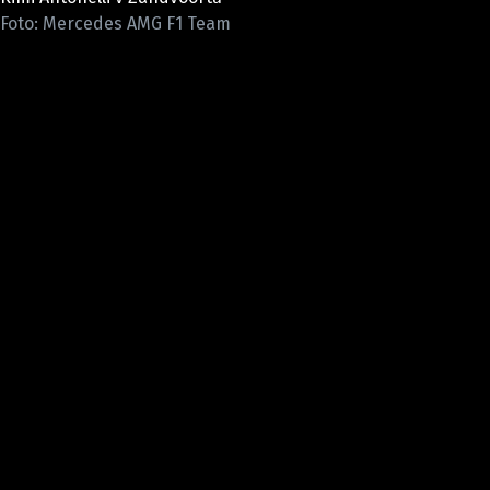
ETICKÝ KODEX
Foto: Mercedes AMG F1 Team
KONTAKT
VYDAVATEL
INZERCE
OSOBNÍ ÚDAJE / COOKIES
Provozovatelem serveru F1NEWS.cz je
INCORP MEDIA GROUP s.r.o., IČ: 118 23 054