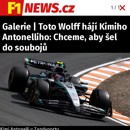
1 / 1
NOVINKY
Galerie | Toto Wolff hájí Kimiho
GRAND PRIX
Antonelliho: Chceme, aby šel
PADDOCK LINE
do soubojů
TECHNIKA
HISTORIE GP
PROFILY JEZDCŮ
PROFILY TÝMŮ
ROZHOVORY
OSTATNÍ
SLEDUJTE NÁS NA
|
Kimi Antonelli v Zandvoortu