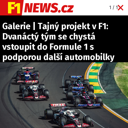
1 / 1
NOVINKY
Galerie | Tajný projekt v F1:
GRAND PRIX
Dvanáctý tým se chystá
PADDOCK LINE
vstoupit do Formule 1 s
TECHNIKA
podporou další automobilky
HISTORIE GP
PROFILY JEZDCŮ
PROFILY TÝMŮ
ROZHOVORY
OSTATNÍ
SLEDUJTE NÁS NA
|