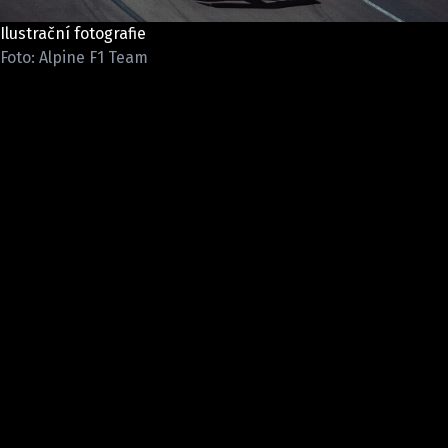
ETICKÝ KODEX
Ilustrační fotografie
KONTAKT
Foto: Alpine F1 Team
VYDAVATEL
INZERCE
OSOBNÍ ÚDAJE / COOKIES
Provozovatelem serveru F1NEWS.cz je
INCORP MEDIA GROUP s.r.o., IČ: 118 23 054