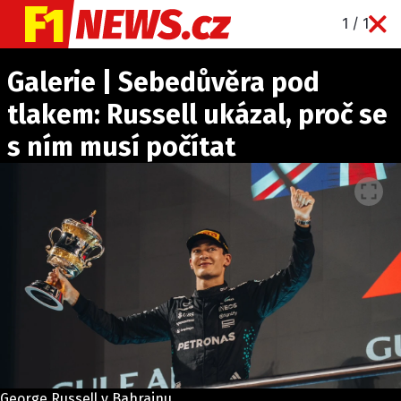
1 / 1
NOVINKY
Galerie | Sebedůvěra pod
GRAND PRIX
tlakem: Russell ukázal, proč se
PADDOCK LINE
s ním musí počítat
TECHNIKA
HISTORIE GP
PROFILY JEZDCŮ
PROFILY TÝMŮ
ROZHOVORY
OSTATNÍ
SLEDUJTE NÁS NA
|
George Russell v Bahrajnu