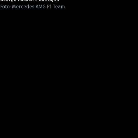
ETICKÝ KODEX
Foto: Mercedes AMG F1 Team
KONTAKT
VYDAVATEL
INZERCE
OSOBNÍ ÚDAJE / COOKIES
Provozovatelem serveru F1NEWS.cz je
INCORP MEDIA GROUP s.r.o., IČ: 118 23 054