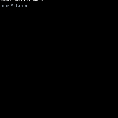
ETICKÝ KODEX
Foto: McLaren
KONTAKT
VYDAVATEL
INZERCE
OSOBNÍ ÚDAJE / COOKIES
Provozovatelem serveru F1NEWS.cz je
INCORP MEDIA GROUP s.r.o., IČ: 118 23 054