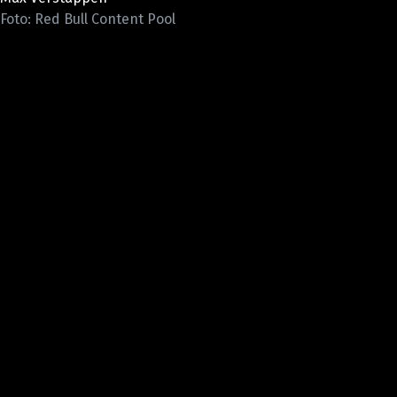
ETICKÝ KODEX
Foto: Red Bull Content Pool
KONTAKT
VYDAVATEL
INZERCE
OSOBNÍ ÚDAJE / COOKIES
Provozovatelem serveru F1NEWS.cz je
INCORP MEDIA GROUP s.r.o., IČ: 118 23 054