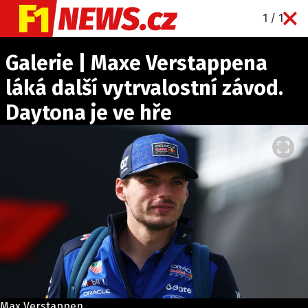
1 / 1
NOVINKY
Galerie | Maxe Verstappena
GRAND PRIX
láká další vytrvalostní závod.
PADDOCK LINE
Daytona je ve hře
TECHNIKA
HISTORIE GP
PROFILY JEZDCŮ
PROFILY TÝMŮ
ROZHOVORY
OSTATNÍ
SLEDUJTE NÁS NA
|
Max Verstappen