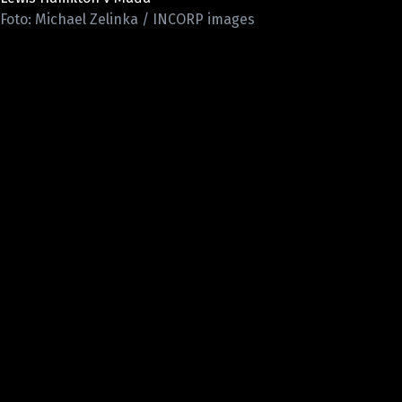
ETICKÝ KODEX
Foto: Michael Zelinka / INCORP images
KONTAKT
VYDAVATEL
INZERCE
OSOBNÍ ÚDAJE / COOKIES
Provozovatelem serveru F1NEWS.cz je
INCORP MEDIA GROUP s.r.o., IČ: 118 23 054