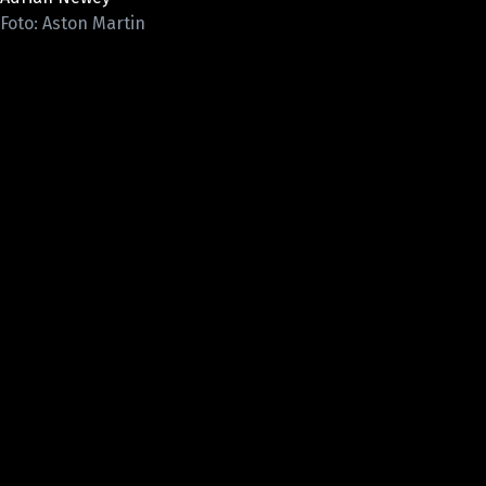
ETICKÝ KODEX
Foto: Aston Martin
KONTAKT
VYDAVATEL
INZERCE
OSOBNÍ ÚDAJE / COOKIES
Provozovatelem serveru F1NEWS.cz je
INCORP MEDIA GROUP s.r.o., IČ: 118 23 054