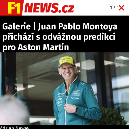
1 / 1
NOVINKY
Galerie | Juan Pablo Montoya
GRAND PRIX
přichází s odvážnou predikcí
PADDOCK LINE
pro Aston Martin
TECHNIKA
HISTORIE GP
PROFILY JEZDCŮ
PROFILY TÝMŮ
ROZHOVORY
OSTATNÍ
SLEDUJTE NÁS NA
|
Adrian Newey