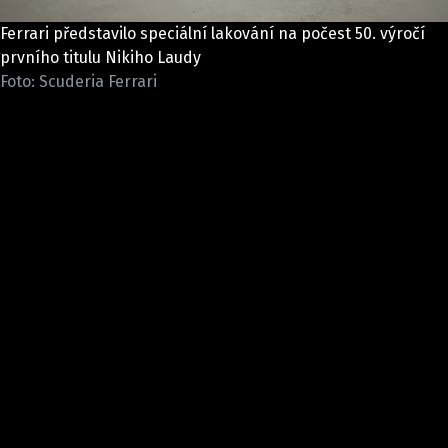
ETICKÝ KODEX
Ferrari představilo speciální lakování na počest 50. výročí
KONTAKT
prvního titulu Nikiho Laudy
VYDAVATEL
Foto: Scuderia Ferrari
INZERCE
OSOBNÍ ÚDAJE / COOKIES
Provozovatelem serveru F1NEWS.cz je
INCORP MEDIA GROUP s.r.o., IČ: 118 23 054