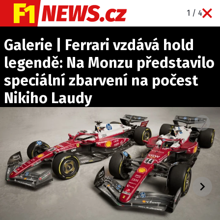
1 / 4
NOVINKY
Galerie | Ferrari vzdává hold
GRAND PRIX
legendě: Na Monzu představilo
PADDOCK LINE
speciální zbarvení na počest
TECHNIKA
Nikiho Laudy
HISTORIE GP
PROFILY JEZDCŮ
PROFILY TÝMŮ
ROZHOVORY
OSTATNÍ
SLEDUJTE NÁS NA
|