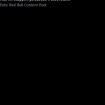
ETICKÝ KODEX
Foto: Red Bull Content Pool
KONTAKT
VYDAVATEL
INZERCE
OSOBNÍ ÚDAJE / COOKIES
Provozovatelem serveru F1NEWS.cz je
INCORP MEDIA GROUP s.r.o., IČ: 118 23 054