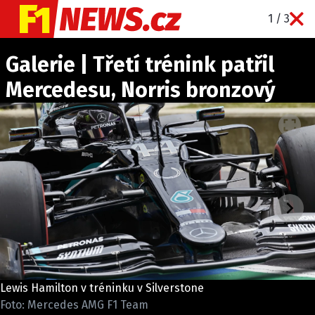
1 / 3
NOVINKY
Galerie | Třetí trénink patřil
GRAND PRIX
Mercedesu, Norris bronzový
PADDOCK LINE
TECHNIKA
HISTORIE GP
PROFILY JEZDCŮ
PROFILY TÝMŮ
ROZHOVORY
OSTATNÍ
SLEDUJTE NÁS NA
|
Lewis Hamilton v tréninku v Silverstone
Foto: Mercedes AMG F1 Team