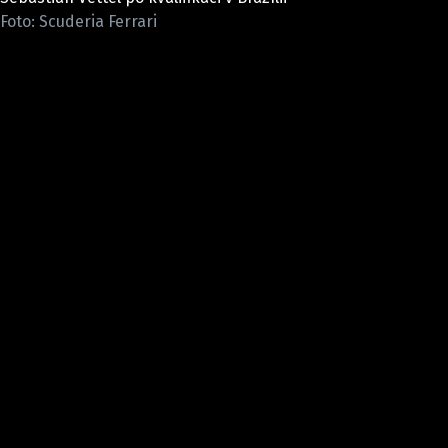
ETICKÝ KODEX
Foto: Scuderia Ferrari
KONTAKT
VYDAVATEL
INZERCE
OSOBNÍ ÚDAJE / COOKIES
Provozovatelem serveru F1NEWS.cz je
INCORP MEDIA GROUP s.r.o., IČ: 118 23 054