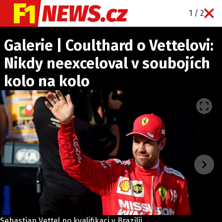
1 / 2
NOVINKY
Galerie | Coulthard o Vettelovi:
GRAND PRIX
Nikdy neexceloval v soubojích
PADDOCK LINE
kolo na kolo
TECHNIKA
HISTORIE GP
PROFILY JEZDCŮ
PROFILY TÝMŮ
ROZHOVORY
OSTATNÍ
SLEDUJTE NÁS NA
|
Sebastian Vettel po kvalifikaci v Brazílii