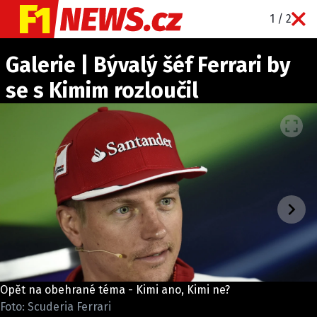
1 / 2
NOVINKY
Galerie | Bývalý šéf Ferrari by
GRAND PRIX
se s Kimim rozloučil
PADDOCK LINE
TECHNIKA
HISTORIE GP
PROFILY JEZDCŮ
PROFILY TÝMŮ
ROZHOVORY
OSTATNÍ
SLEDUJTE NÁS NA
|
Opět na obehrané téma - Kimi ano, Kimi ne?
Foto: Scuderia Ferrari