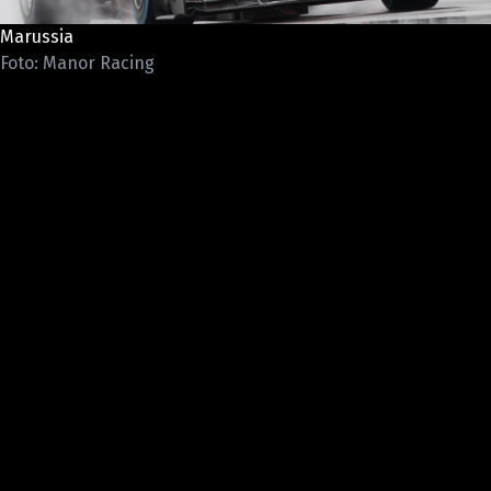
ETICKÝ KODEX
Marussia
KONTAKT
Foto: Manor Racing
VYDAVATEL
INZERCE
OSOBNÍ ÚDAJE / COOKIES
Provozovatelem serveru F1NEWS.cz je
INCORP MEDIA GROUP s.r.o., IČ: 118 23 054