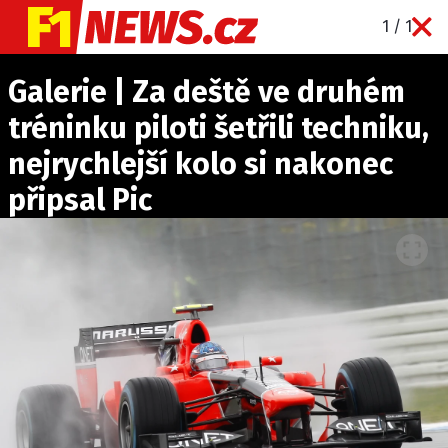
1 / 1
NOVINKY
Galerie | Za deště ve druhém
GRAND PRIX
tréninku piloti šetřili techniku,
PADDOCK LINE
nejrychlejší kolo si nakonec
TECHNIKA
připsal Pic
HISTORIE GP
PROFILY JEZDCŮ
PROFILY TÝMŮ
ROZHOVORY
OSTATNÍ
SLEDUJTE NÁS NA
|