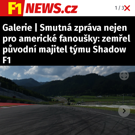
1 / 3
NOVINKY
Galerie | Smutná zpráva nejen
GRAND PRIX
pro americké fanoušky: zemřel
PADDOCK LINE
původní majitel týmu Shadow
TECHNIKA
F1
HISTORIE GP
PROFILY JEZDCŮ
PROFILY TÝMŮ
ROZHOVORY
OSTATNÍ
SLEDUJTE NÁS NA
|