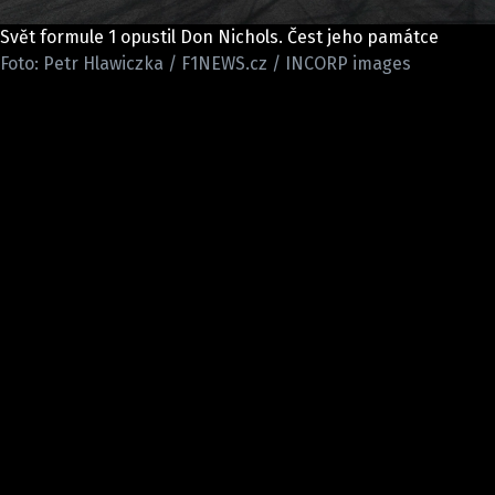
ETICKÝ KODEX
Svět formule 1 opustil Don Nichols. Čest jeho památce
KONTAKT
Foto: Petr Hlawiczka / F1NEWS.cz / INCORP images
VYDAVATEL
INZERCE
OSOBNÍ ÚDAJE / COOKIES
Provozovatelem serveru F1NEWS.cz je
INCORP MEDIA GROUP s.r.o., IČ: 118 23 054