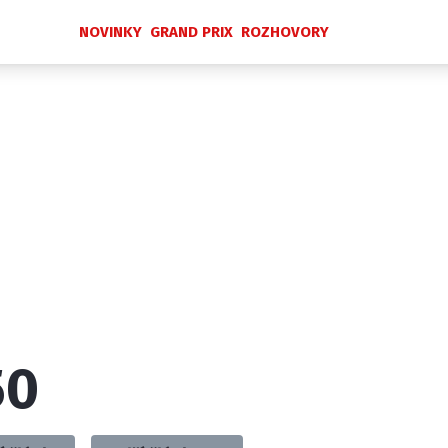
NOVINKY
GRAND PRIX
ROZHOVORY
Novinky
Grand Prix
Rozhovory
Ostatní
Paddock Line
Technika
Historie GP
Profily jezdců
Profily týmů
ontakt
Vydavatel
Inzerce
Osobní údaje / Cookies
50
 serveru F1NEWS.cz je INCORP MEDIA GROUP s.r.o., IČ: 118 2