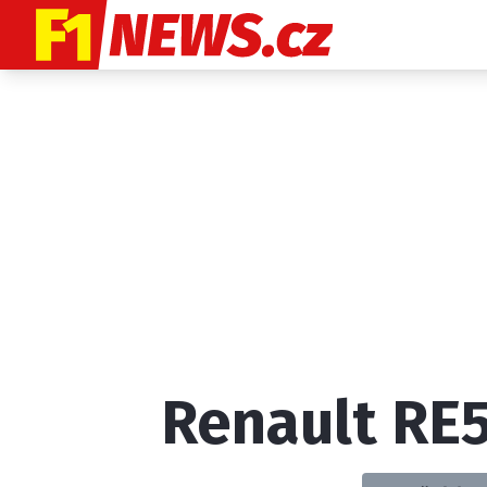
Etický kodex
K
Renault RE
Provozovatelem