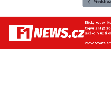
Předchoz
Etický kodex
K
Copyright @ 20
Jakékoliv užití 
Provozovatelem 