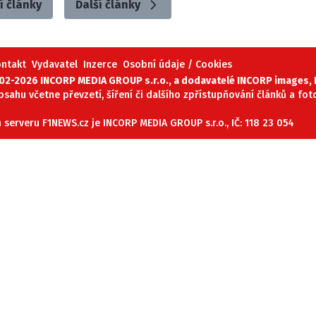
í články
Další články
ontakt
Vydavatel
Inzerce
Osobní údaje / Cookies
02-2026 INCORP MEDIA GROUP s.r.o., a dodavatelé INCORP images, P
obsahu včetne převzetí, šíření či dalšího zpřístupňování článků a fo
serveru F1NEWS.cz je INCORP MEDIA GROUP s.r.o., IČ: 118 23 054