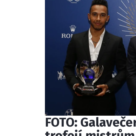
FOTO: Galavečer
trofejí mistrům