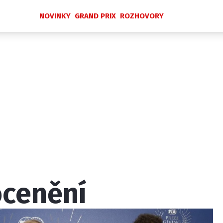
NOVINKY
GRAND PRIX
ROZHOVORY
Novinky
Grand Prix
Rozhovory
Ostatní
Paddock Line
Technika
Historie GP
Profily jezdců
Profily týmů
ontakt
Vydavatel
Inzerce
Osobní údaje / Cookies
ocenění
 serveru F1NEWS.cz je INCORP MEDIA GROUP s.r.o., IČ: 118 2