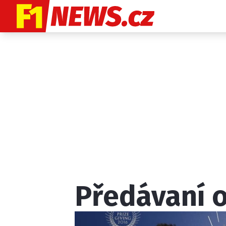
Etický kodex
K
Předávaní 
Provozovatelem