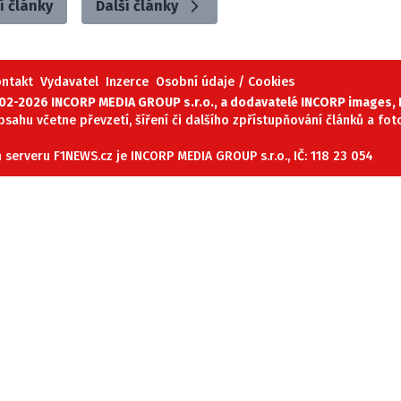
í články
Další články
ontakt
Vydavatel
Inzerce
Osobní údaje / Cookies
02-2026 INCORP MEDIA GROUP s.r.o., a dodavatelé INCORP images, P
obsahu včetne převzetí, šíření či dalšího zpřístupňování článků a fo
serveru F1NEWS.cz je INCORP MEDIA GROUP s.r.o., IČ: 118 23 054