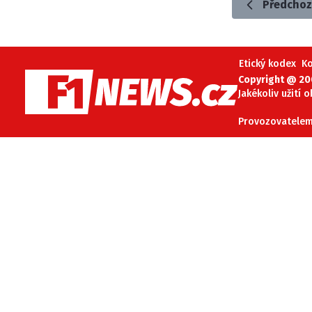
Předchoz
Etický kodex
K
Copyright @ 20
Jakékoliv užití 
Provozovatelem 