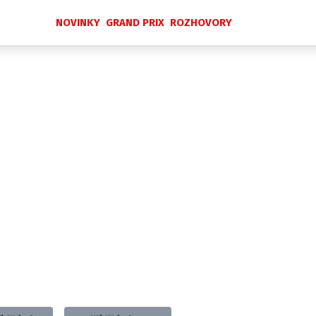
NOVINKY
GRAND PRIX
ROZHOVORY
Novinky
Grand Prix
Rozhovory
Ostatní
Paddock Line
Technika
Historie GP
Profily jezdců
Profily týmů
ontakt
Vydavatel
Inzerce
Osobní údaje / Cookies
 serveru F1NEWS.cz je INCORP MEDIA GROUP s.r.o., IČ: 118 2