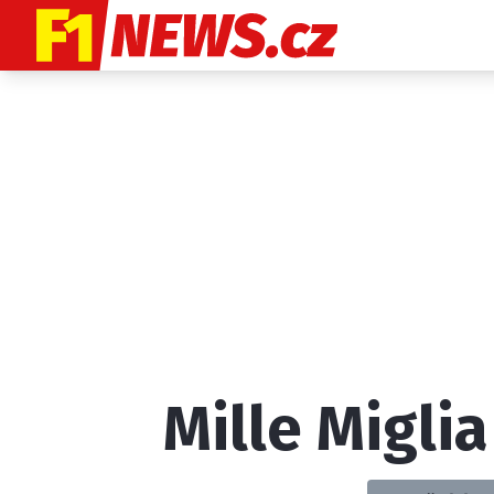
Etický kodex
K
Mille Miglia
Provozovatelem