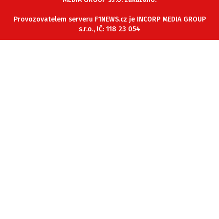
ETICKÝ KODEX
Provozovatelem serveru F1NEWS.cz je INCORP MEDIA GROUP
KONTAKT
s.r.o., IČ: 118 23 054
VYDAVATEL
INZERCE
OSOBNÍ ÚDAJE / COOKIES
Provozovatelem serveru F1NEWS.cz je
INCORP MEDIA GROUP s.r.o., IČ: 118 23 054