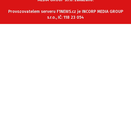
ETICKÝ KODEX
Provozovatelem serveru F1NEWS.cz je INCORP MEDIA GROUP
KONTAKT
s.r.o., IČ: 118 23 054
VYDAVATEL
INZERCE
OSOBNÍ ÚDAJE / COOKIES
Provozovatelem serveru F1NEWS.cz je
INCORP MEDIA GROUP s.r.o., IČ: 118 23 054