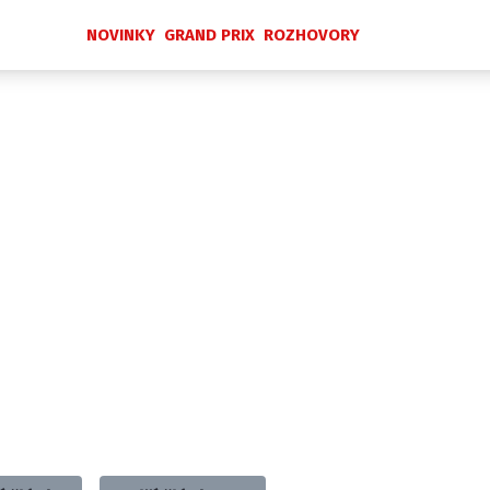
NOVINKY
GRAND PRIX
ROZHOVORY
Novinky
Grand Prix
Rozhovory
Ostatní
Paddock Line
Technika
Historie GP
Profily jezdců
Profily týmů
ontakt
Vydavatel
Inzerce
Osobní údaje / Cookies
 serveru F1NEWS.cz je INCORP MEDIA GROUP s.r.o., IČ: 118 2