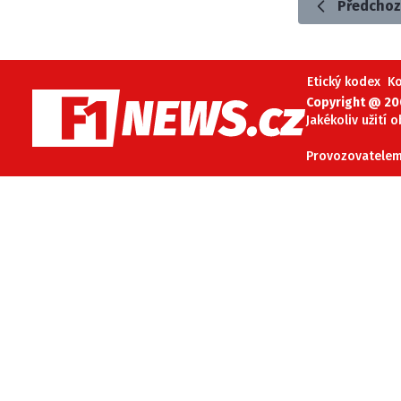
Předchoz
Etický kodex
K
Copyright @ 20
Jakékoliv užití 
Provozovatelem 