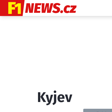
Etický kodex
K
Kyjev
Provozovatelem