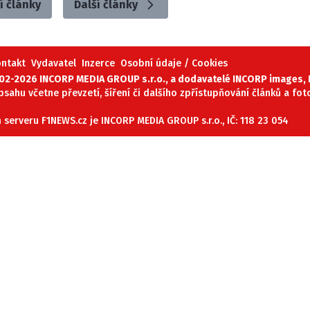
í články
Další články
ontakt
Vydavatel
Inzerce
Osobní údaje / Cookies
02-2026 INCORP MEDIA GROUP s.r.o., a dodavatelé INCORP images, P
obsahu včetne převzetí, šíření či dalšího zpřístupňování článků a fo
serveru F1NEWS.cz je INCORP MEDIA GROUP s.r.o., IČ: 118 23 054