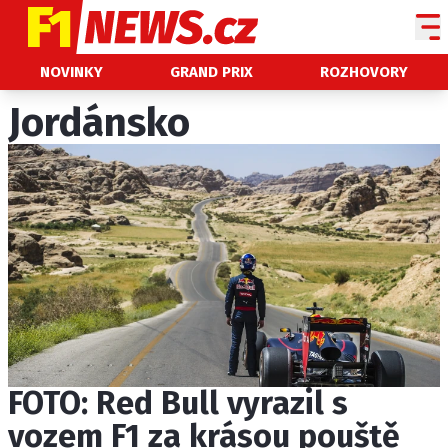
NOVINKY
NOVINKY
GRAND PRIX
ROZHOVORY
GRAND PRIX
Jordánsko
PADDOCK LINE
TECHNIKA
HISTORIE GP
PROFILY JEZDCŮ
PROFILY TÝMŮ
ROZHOVORY
OSTATNÍ
FOTO: Red Bull vyrazil s
SLEDUJTE NÁS NA
|
vozem F1 za krásou pouště