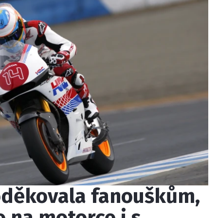
oděkovala fanouškům,
 na motorce i s