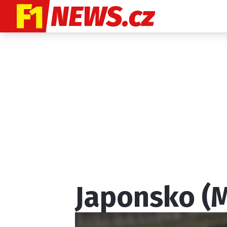
Etický kodex
K
Japonsko (
Provozovatelem