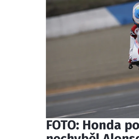
FOTO: Honda p
nechyběl Alonso