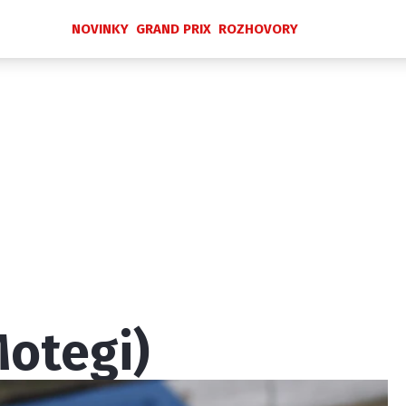
NOVINKY
GRAND PRIX
ROZHOVORY
Novinky
Grand Prix
Rozhovory
Ostatní
Paddock Line
Technika
Historie GP
Profily jezdců
Profily týmů
ontakt
Vydavatel
Inzerce
Osobní údaje / Cookies
Motegi)
 serveru F1NEWS.cz je INCORP MEDIA GROUP s.r.o., IČ: 118 2