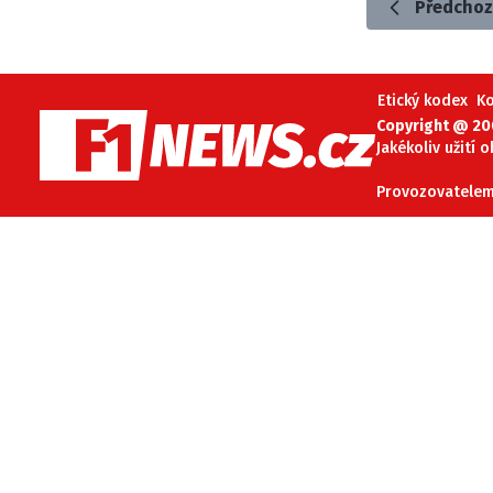
Předchoz
Etický kodex
K
Copyright @ 20
Jakékoliv užití 
Provozovatelem 