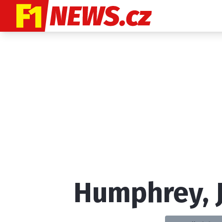
Etický kodex
K
Humphrey, 
Provozovatelem