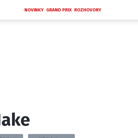
NOVINKY
GRAND PRIX
ROZHOVORY
Novinky
Grand Prix
Rozhovory
Ostatní
Paddock Line
Technika
Historie GP
Profily jezdců
Profily týmů
ontakt
Vydavatel
Inzerce
Osobní údaje / Cookies
Jake
 serveru F1NEWS.cz je INCORP MEDIA GROUP s.r.o., IČ: 118 2