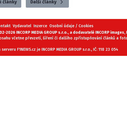
í články
Další články
ontakt
Vydavatel
Inzerce
Osobní údaje / Cookies
02-2026 INCORP MEDIA GROUP s.r.o., a dodavatelé INCORP images, P
obsahu včetne převzetí, šíření či dalšího zpřístupňování článků a fo
serveru F1NEWS.cz je INCORP MEDIA GROUP s.r.o., IČ: 118 23 054