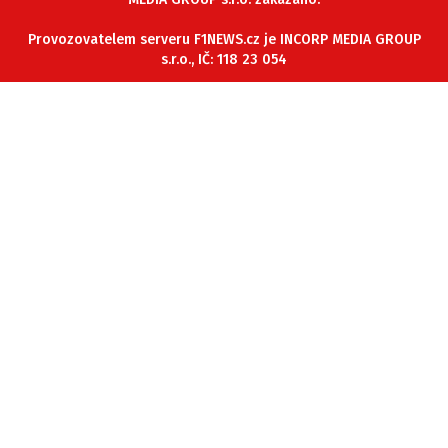
ETICKÝ KODEX
Provozovatelem serveru F1NEWS.cz je INCORP MEDIA GROUP
KONTAKT
s.r.o., IČ: 118 23 054
VYDAVATEL
INZERCE
OSOBNÍ ÚDAJE / COOKIES
Provozovatelem serveru F1NEWS.cz je
INCORP MEDIA GROUP s.r.o., IČ: 118 23 054