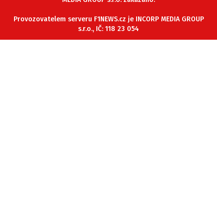
ETICKÝ KODEX
Provozovatelem serveru F1NEWS.cz je INCORP MEDIA GROUP
KONTAKT
s.r.o., IČ: 118 23 054
VYDAVATEL
INZERCE
OSOBNÍ ÚDAJE / COOKIES
Provozovatelem serveru F1NEWS.cz je
INCORP MEDIA GROUP s.r.o., IČ: 118 23 054