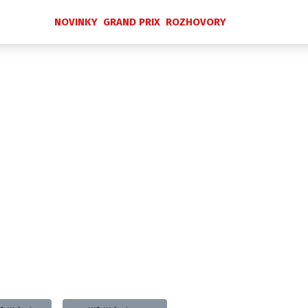
NOVINKY
GRAND PRIX
ROZHOVORY
Novinky
Grand Prix
Rozhovory
Ostatní
Paddock Line
Technika
Historie GP
Profily jezdců
Profily týmů
ontakt
Vydavatel
Inzerce
Osobní údaje / Cookies
 serveru F1NEWS.cz je INCORP MEDIA GROUP s.r.o., IČ: 118 2