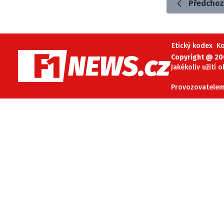
Předchoz
Etický kodex
K
Copyright @ 20
Jakékoliv užití 
Provozovatelem 