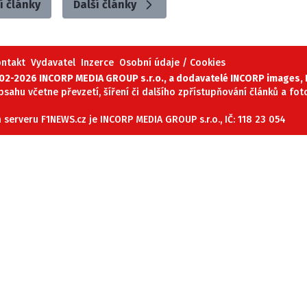
í články
Další články
ontakt
Vydavatel
Inzerce
Osobní údaje / Cookies
02-2026 INCORP MEDIA GROUP s.r.o., a dodavatelé INCORP images, P
obsahu včetne převzetí, šíření či dalšího zpřístupňování článků a fo
serveru F1NEWS.cz je INCORP MEDIA GROUP s.r.o., IČ: 118 23 054