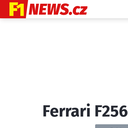
Etický kodex
K
Ferrari F256
Provozovatelem