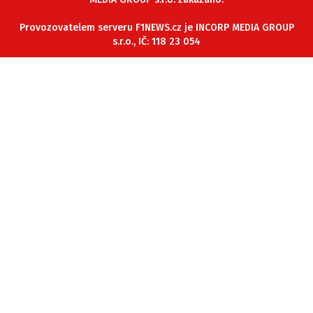
ETICKÝ KODEX
Provozovatelem serveru F1NEWS.cz je INCORP MEDIA GROUP
KONTAKT
s.r.o., IČ: 118 23 054
VYDAVATEL
INZERCE
OSOBNÍ ÚDAJE / COOKIES
Provozovatelem serveru F1NEWS.cz je
INCORP MEDIA GROUP s.r.o., IČ: 118 23 054