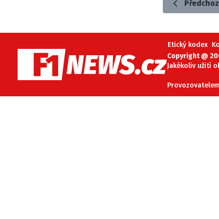
Předchoz
Etický kodex
K
Copyright @ 20
Jakékoliv užití 
Provozovatelem 