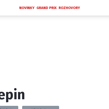
NOVINKY
GRAND PRIX
ROZHOVORY
Novinky
Grand Prix
Rozhovory
Ostatní
Paddock Line
Technika
Historie GP
Profily jezdců
Profily týmů
ontakt
Vydavatel
Inzerce
Osobní údaje / Cookies
epin
 serveru F1NEWS.cz je INCORP MEDIA GROUP s.r.o., IČ: 118 2