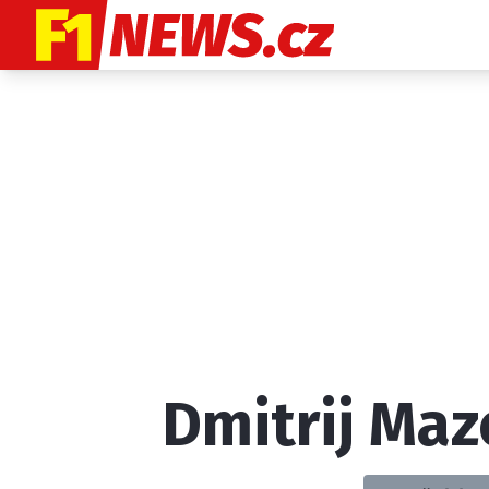
Etický kodex
K
Dmitrij Maz
Provozovatelem