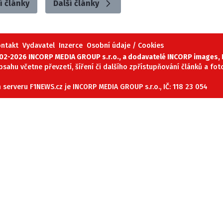
í články
Další články
ontakt
Vydavatel
Inzerce
Osobní údaje / Cookies
02-2026 INCORP MEDIA GROUP s.r.o., a dodavatelé INCORP images, P
obsahu včetne převzetí, šíření či dalšího zpřístupňování článků a fo
serveru F1NEWS.cz je INCORP MEDIA GROUP s.r.o., IČ: 118 23 054