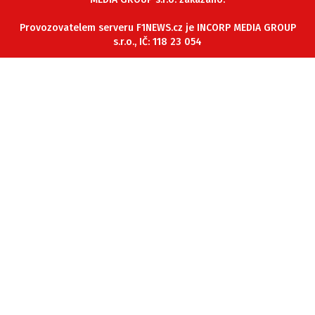
ETICKÝ KODEX
Provozovatelem serveru F1NEWS.cz je INCORP MEDIA GROUP
KONTAKT
s.r.o., IČ: 118 23 054
VYDAVATEL
INZERCE
OSOBNÍ ÚDAJE / COOKIES
Provozovatelem serveru F1NEWS.cz je
INCORP MEDIA GROUP s.r.o., IČ: 118 23 054