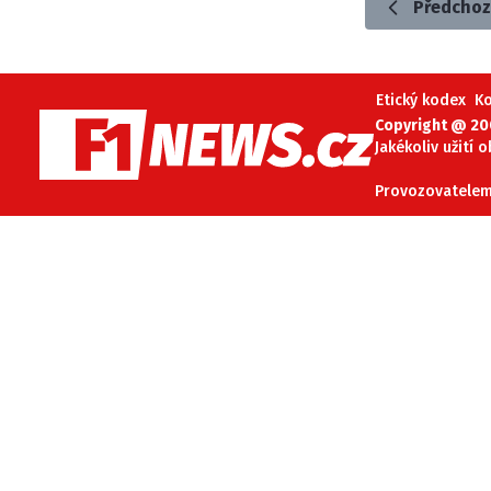
Předchoz
Etický kodex
K
Copyright @ 20
Jakékoliv užití 
Provozovatelem 