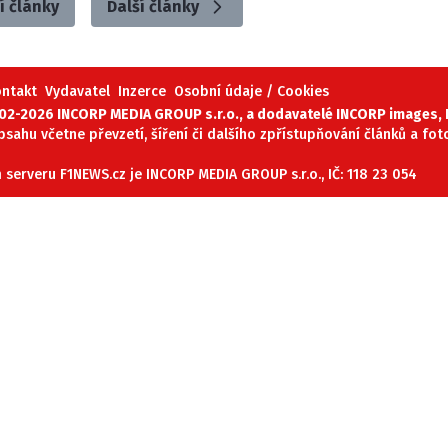
í články
Další články
ontakt
Vydavatel
Inzerce
Osobní údaje / Cookies
02-2026 INCORP MEDIA GROUP s.r.o., a dodavatelé INCORP images, P
obsahu včetne převzetí, šíření či dalšího zpřístupňování článků a fo
serveru F1NEWS.cz je INCORP MEDIA GROUP s.r.o., IČ: 118 23 054