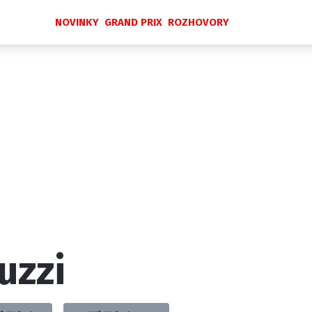
NOVINKY
GRAND PRIX
ROZHOVORY
Novinky
Grand Prix
Rozhovory
Ostatní
Paddock Line
Technika
Historie GP
Profily jezdců
Profily týmů
ontakt
Vydavatel
Inzerce
Osobní údaje / Cookies
uzzi
 serveru F1NEWS.cz je INCORP MEDIA GROUP s.r.o., IČ: 118 2