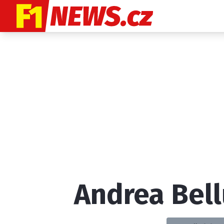
Etický kodex
K
Andrea Bell
Provozovatelem