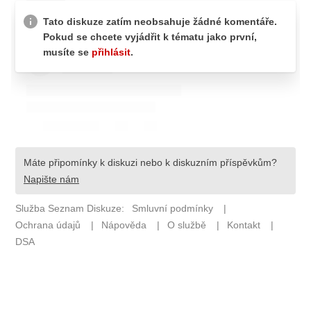
ETICKÝ KODEX
KONTAKT
VYDAVATEL
INZERCE
OSOBNÍ ÚDAJE / COOKIES
Provozovatelem serveru F1NEWS.cz je
INCORP MEDIA GROUP s.r.o., IČ: 118 23 054