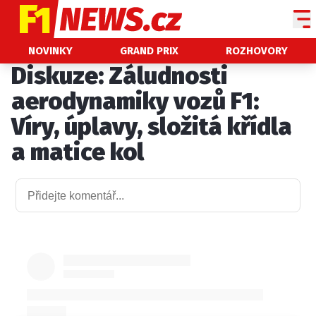
NOVINKY
NOVINKY
GRAND PRIX
ROZHOVORY
Diskuze: Záludnosti
GRAND PRIX
aerodynamiky vozů F1:
PADDOCK LINE
Víry, úplavy, složitá křídla
TECHNIKA
a matice kol
HISTORIE GP
PROFILY JEZDCŮ
PROFILY TÝMŮ
ROZHOVORY
OSTATNÍ
SLEDUJTE NÁS NA
|