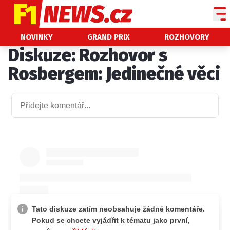
NOVINKY
NOVINKY
GRAND PRIX
ROZHOVORY
Diskuze: Rozhovor s
GRAND PRIX
Rosbergem: Jedinečné věci
PADDOCK LINE
TECHNIKA
HISTORIE GP
PROFILY JEZDCŮ
PROFILY TÝMŮ
ROZHOVORY
OSTATNÍ
SLEDUJTE NÁS NA
|