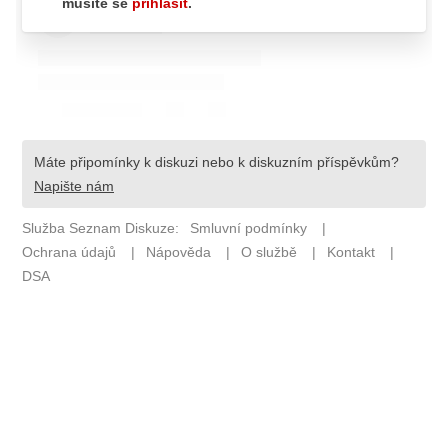
ETICKÝ KODEX
KONTAKT
VYDAVATEL
INZERCE
OSOBNÍ ÚDAJE / COOKIES
Provozovatelem serveru F1NEWS.cz je
INCORP MEDIA GROUP s.r.o., IČ: 118 23 054