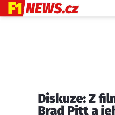
Etický kodex
K
Diskuze: Z fi
Provozovatelem
Brad Pitt a j