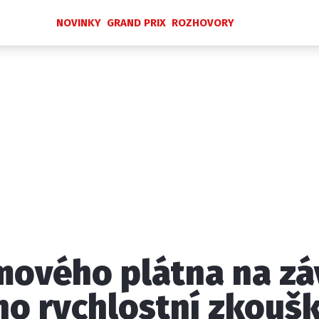
NOVINKY
GRAND PRIX
ROZHOVORY
Novinky
Grand Prix
Rozhovory
Ostatní
Paddock Line
Technika
Historie GP
Profily jezdců
Profily týmů
ontakt
Vydavatel
Inzerce
Osobní údaje / Cookies
lmového plátna na zá
 serveru F1NEWS.cz je INCORP MEDIA GROUP s.r.o., IČ: 118 2
eho rychlostní zkoušk