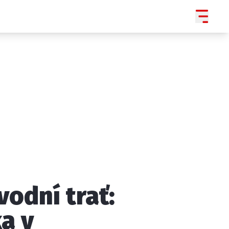
vodní trať:
SLEDUJTE NÁS NA
|
3 054
a v