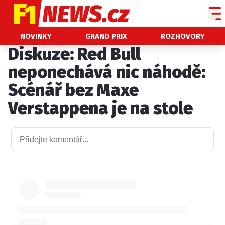
NOVINKY
NOVINKY
GRAND PRIX
ROZHOVORY
Diskuze: Red Bull
GRAND PRIX
neponechává nic náhodě:
PADDOCK LINE
Scénář bez Maxe
TECHNIKA
Verstappena je na stole
HISTORIE GP
PROFILY JEZDCŮ
PROFILY TÝMŮ
ROZHOVORY
OSTATNÍ
SLEDUJTE NÁS NA
|