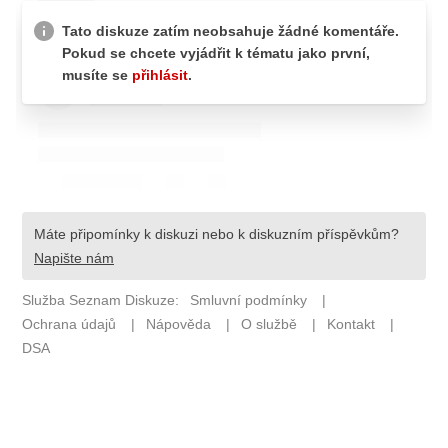
ETICKÝ KODEX
KONTAKT
VYDAVATEL
INZERCE
OSOBNÍ ÚDAJE / COOKIES
Provozovatelem serveru F1NEWS.cz je
INCORP MEDIA GROUP s.r.o., IČ: 118 23 054