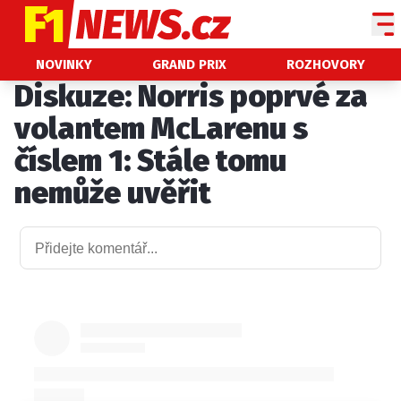
NOVINKY
NOVINKY
GRAND PRIX
ROZHOVORY
Diskuze: Norris poprvé za
GRAND PRIX
volantem McLarenu s
PADDOCK LINE
číslem 1: Stále tomu
TECHNIKA
nemůže uvěřit
HISTORIE GP
PROFILY JEZDCŮ
PROFILY TÝMŮ
ROZHOVORY
OSTATNÍ
SLEDUJTE NÁS NA
|