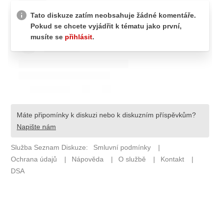
ETICKÝ KODEX
KONTAKT
VYDAVATEL
INZERCE
OSOBNÍ ÚDAJE / COOKIES
Provozovatelem serveru F1NEWS.cz je
INCORP MEDIA GROUP s.r.o., IČ: 118 23 054