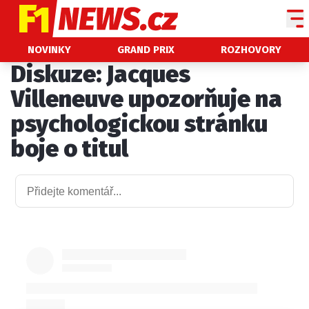
NOVINKY
NOVINKY
GRAND PRIX
ROZHOVORY
Diskuze: Jacques
GRAND PRIX
Villeneuve upozorňuje na
PADDOCK LINE
psychologickou stránku
TECHNIKA
boje o titul
HISTORIE GP
PROFILY JEZDCŮ
PROFILY TÝMŮ
ROZHOVORY
OSTATNÍ
SLEDUJTE NÁS NA
|