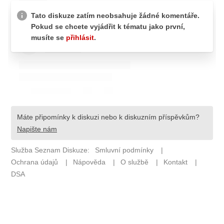
ETICKÝ KODEX
KONTAKT
VYDAVATEL
INZERCE
OSOBNÍ ÚDAJE / COOKIES
Provozovatelem serveru F1NEWS.cz je
INCORP MEDIA GROUP s.r.o., IČ: 118 23 054