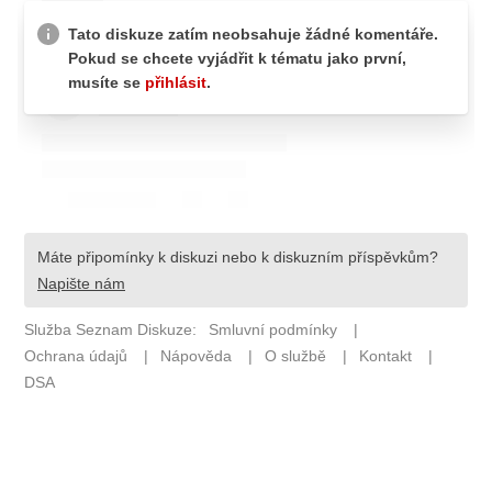
ETICKÝ KODEX
KONTAKT
VYDAVATEL
INZERCE
OSOBNÍ ÚDAJE / COOKIES
Provozovatelem serveru F1NEWS.cz je
INCORP MEDIA GROUP s.r.o., IČ: 118 23 054