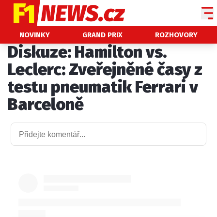
NOVINKY
NOVINKY
GRAND PRIX
ROZHOVORY
Diskuze: Hamilton vs.
GRAND PRIX
Leclerc: Zveřejněné časy z
PADDOCK LINE
testu pneumatik Ferrari v
TECHNIKA
Barceloně
HISTORIE GP
PROFILY JEZDCŮ
PROFILY TÝMŮ
ROZHOVORY
OSTATNÍ
SLEDUJTE NÁS NA
|