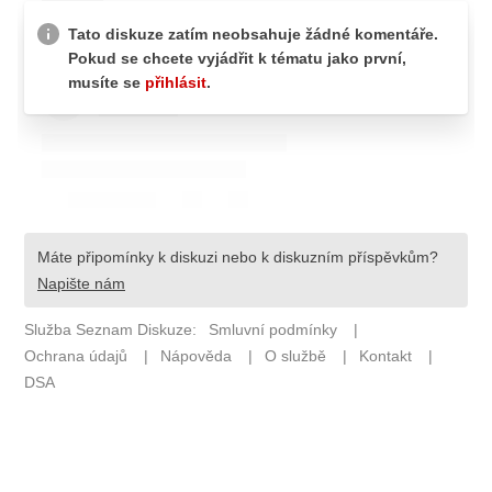
ETICKÝ KODEX
KONTAKT
VYDAVATEL
INZERCE
OSOBNÍ ÚDAJE / COOKIES
Provozovatelem serveru F1NEWS.cz je
INCORP MEDIA GROUP s.r.o., IČ: 118 23 054