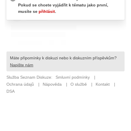
ETICKÝ KODEX
KONTAKT
VYDAVATEL
INZERCE
OSOBNÍ ÚDAJE / COOKIES
Provozovatelem serveru F1NEWS.cz je
INCORP MEDIA GROUP s.r.o., IČ: 118 23 054