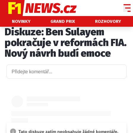
NOVINKY
NOVINKY
GRAND PRIX
ROZHOVORY
Diskuze: Ben Sulayem
GRAND PRIX
pokračuje v reformách FIA.
PADDOCK LINE
Nový návrh budí emoce
TECHNIKA
HISTORIE GP
PROFILY JEZDCŮ
PROFILY TÝMŮ
ROZHOVORY
OSTATNÍ
SLEDUJTE NÁS NA
|