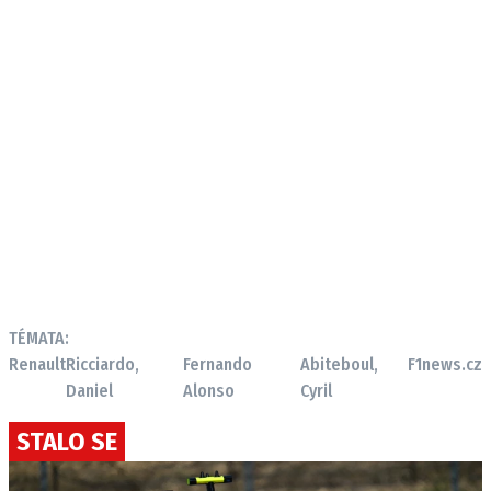
TÉMATA:
Renault
Ricciardo,
Fernando
Abiteboul,
F1news.cz
Daniel
Alonso
Cyril
STALO SE