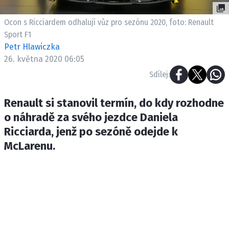
ETICKÝ KODEX
KONTAKT
Ocon s Ricciardem odhalují vůz pro sezónu 2020, foto: Renault
Sport F1
VYDAVATEL
Petr Hlawiczka
INZERCE
26. května 2020 06:05
OSOBNÍ ÚDAJE / COOKIES
Sdílej:
Renault si stanovil termín, do kdy rozhodne
o náhradě za svého jezdce Daniela
Provozovatelem serveru F1NEWS.cz je
Ricciarda, jenž po sezóně odejde k
INCORP MEDIA GROUP s.r.o., IČ: 118 23 054
McLarenu.