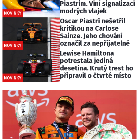
Piastrim. Viní signalizaci
modrých vlajek
NOVINKY
Oscar Piastri nešetřil
kritikou na Carlose
Sainze. Jeho chování
označil za nepřijatelné
NOVINKY
Lewise Hamiltona
potrestala jediná
desetina. Krutý trest ho
připravil o čtvrté místo
NOVINKY