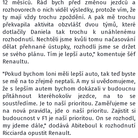
12 měsíců. Rád bych před změnou jezdců a
rozhovorech o nich viděl výsledky, protože vím, že
ty mají vždy trochu zpoždění. A pak mě trochu
překvapila aktivita obzvlášť dvou týmů, které
dotlačily Daniela tak trochu k unáhlenému
rozhodnutí. Nechtěli jsme kvůli tomu načasování
dělat přehnané ústupky, rozhodli jsme se držet
se svého plánu. Tím je lepší auto," komentuje šéf
Renaultu.
"Pokud bychom loni měli lepší auto, tak teď byste
se mě na to zřejmě neptali. A my si uvědomujeme,
že s lepším autem bychom dokázali v budoucnu
přitáhnout kteréhokoliv jezdce, na to se
soustředíme. Je to naší prioritou. Zaměřujeme se
na nová pravidla, jde o naší prioritu. Zajistit si
budoucnost v F1 je naší prioritou. On se rozhodl,
my jdeme dále," dodává Abiteboul k rozhodnutí
Ricciarda opustit Renault.