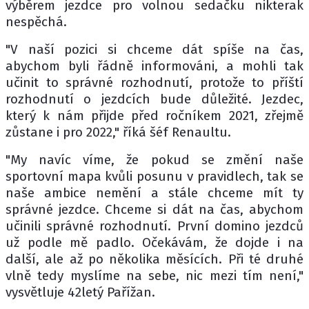
výběrem jezdce pro volnou sedačku nikterak
nespěchá.
"V naší pozici si chceme dát spíše na čas,
abychom byli řádně informováni, a mohli tak
učinit to správné rozhodnutí, protože to příští
rozhodnutí o jezdcích bude důležité. Jezdec,
který k nám přijde před ročníkem 2021, zřejmě
zůstane i pro 2022," říká šéf Renaultu.
"My navíc víme, že pokud se změní naše
sportovní mapa kvůli posunu v pravidlech, tak se
naše ambice nemění a stále chceme mít ty
správné jezdce. Chceme si dát na čas, abychom
učinili správné rozhodnutí. První domino jezdců
už podle mě padlo. Očekávám, že dojde i na
další, ale až po několika měsících. Při té druhé
vlně tedy myslíme na sebe, nic mezi tím není,"
vysvětluje 42letý Pařížan.