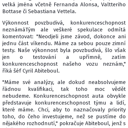
velká jména včetně Fernanda Alonsa, Valtteriho
Bottase či Sebastiana Vettela.
Výkonnost povzbudivá, konkurenceschopnost
neznámáTým ale veškeré spekulace odmítá
komentovat: "Neodjeli jsme závod, dokonce ani
jednu část víkendu. Máme za sebou pouze zimní
testy. Naše výkonnost byla povzbudivá, šlo však
jen o testování a upřímně, zatím
konkurenceschopnost našeho vozu neznám,"
říká šéf Cyril Abiteboul.
"Máme své analýzy, ale dokud neabsolvujeme
řádnou kvalifikaci, tak toho moc vědět
nebudeme. Konkurenceschopnost auta obvykle
představuje konkurenceschopnost týmu a lidí,
které máme. Chci, aby to naznačovaly priority
toho, do čeho investujeme, než se pustíme do
nějakého rozhodnutí," pokračuje Abiteboul, jenž s