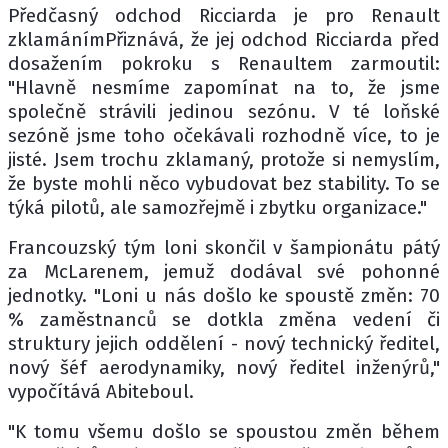
Předčasný odchod Ricciarda je pro Renault
zklamánímPřiznává, že jej odchod Ricciarda před
dosažením pokroku s Renaultem zarmoutil:
"Hlavně nesmíme zapomínat na to, že jsme
společně strávili jedinou sezónu. V té loňské
sezóně jsme toho očekávali rozhodně více, to je
jisté. Jsem trochu zklamaný, protože si nemyslím,
že byste mohli něco vybudovat bez stability. To se
týká pilotů, ale samozřejmě i zbytku organizace."
Francouzský tým loni skončil v šampionátu pátý
za McLarenem, jemuž dodával své pohonné
jednotky. "Loni u nás došlo ke spoustě změn: 70
% zaměstnanců se dotkla změna vedení či
struktury jejich oddělení - nový technický ředitel,
nový šéf aerodynamiky, nový ředitel inženýrů,"
vypočítává Abiteboul.
"K tomu všemu došlo se spoustou změn během