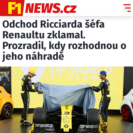
Odchod Ricciarda šéfa
NOVINKY
GRAND PRIX
Renaultu zklamal.
Prozradil, kdy rozhodnou o
PADDOCK LINE
jeho náhradě
TECHNIKA
HISTORIE GP
PROFILY JEZDCŮ
PROFILY TÝMŮ
ROZHOVORY
OSTATNÍ
SLEDUJTE NÁS NA
|