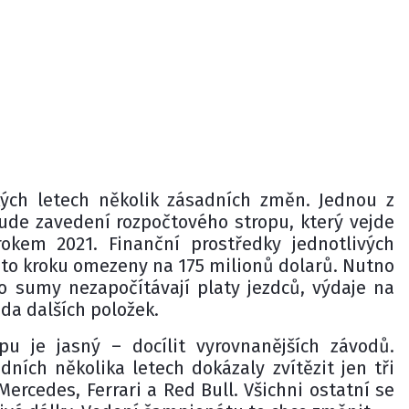
kých letech několik zásadních změn. Jednou z
bude zavedení rozpočtového stropu, který vejde
rokem 2021. Finanční prostředky jednotlivých
o kroku omezeny na 175 milionů dolarů. Nutno
to sumy nezapočítávají platy jezdců, výdaje na
da dalších položek.
pu je jasný – docílit vyrovnanějších závodů.
dních několika letech dokázaly zvítězit jen tři
rcedes, Ferrari a Red Bull. Všichni ostatní se