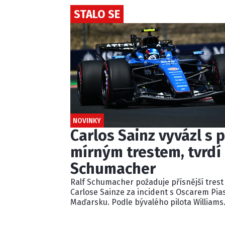
STALO SE
NOVINKY
Carlos Sainz vyvázl s p
mírným trestem, tvrdí 
Schumacher
Ralf Schumacher požaduje přísnější trest
Carlose Sainze za incident s Oscarem Pia
Maďarsku. Podle bývalého pilota Williams
ignoroval několik modrých vlajek a násle
kolidoval s lídrem závodu. Pětisekundovo