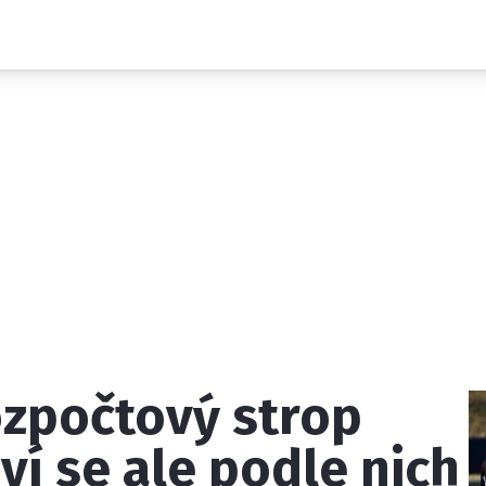
Novinky
Grand Prix
Rozhovory
Ostatní
Paddock Line
Technika
Historie GP
Profily jezdců
Profily týmů
ontakt
Vydavatel
Inzerce
Osobní údaje / Cookies
ozpočtový strop
 serveru F1NEWS.cz je INCORP MEDIA GROUP s.r.o., IČ: 118 2
eví se ale podle nich