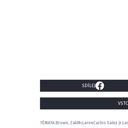
SDÍLEJ
VSTO
TÉMATA:
Brown, Zak
McLaren
Carlos Sainz jr.
La