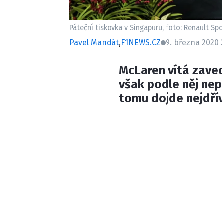
Páteční tiskovka v Singapuru, foto: Renault Spo
Pavel Mandát
,
F1NEWS.CZ
9. března 2020 
McLaren vítá zave
však podle něj nepr
tomu dojde nejdřív