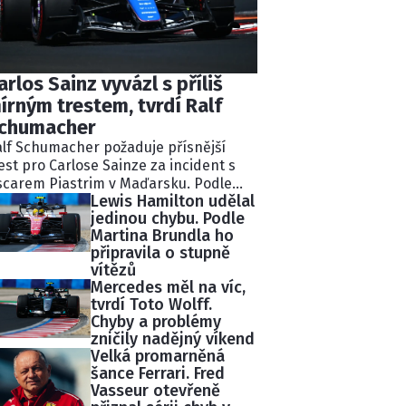
arlos Sainz vyvázl s příliš
írným trestem, tvrdí Ralf
chumacher
lf Schumacher požaduje přísnější
est pro Carlose Sainze za incident s
carem Piastrim v Maďarsku. Podle
Lewis Hamilton udělal
valého pilota Williams ignoroval
jedinou chybu. Podle
kolik modrých vlajek a následně
Martina Brundla ho
lidoval s lídrem závodu.
připravila o stupně
tisekundovou penalizaci považuje
vítězů
chumacher za nedostatečnou.
Mercedes měl na víc,
tvrdí Toto Wolff.
Chyby a problémy
zničily nadějný víkend
Velká promarněná
šance Ferrari. Fred
Vasseur otevřeně