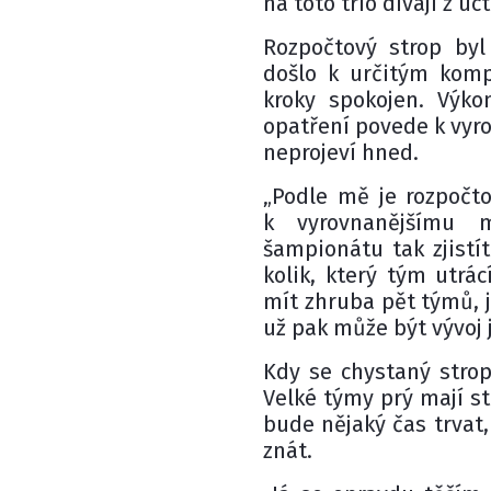
na toto trio dívají z u
Rozpočtový strop byl
došlo k určitým kom
kroky spokojen. Výko
opatření povede k vyr
neprojeví hned.
„Podle mě je rozpočto
k vyrovnanějšímu m
šampionátu tak zjistí
kolik, který tým utr
mít zhruba pět týmů, 
už pak může být vývoj j
Kdy se chystaný strop
Velké týmy prý mají s
bude nějaký čas trvat,
znát.