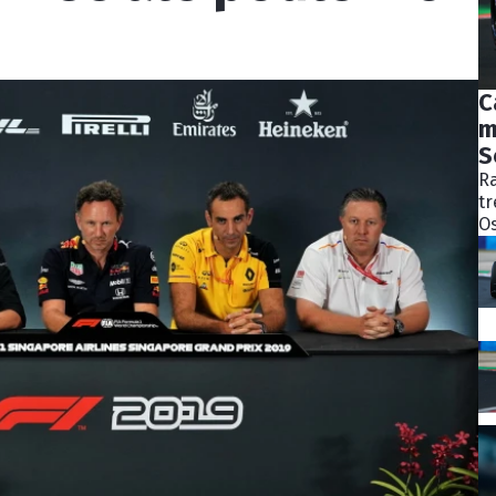
C
m
S
Ra
tr
Os
bý
ně
ko
Pě
S