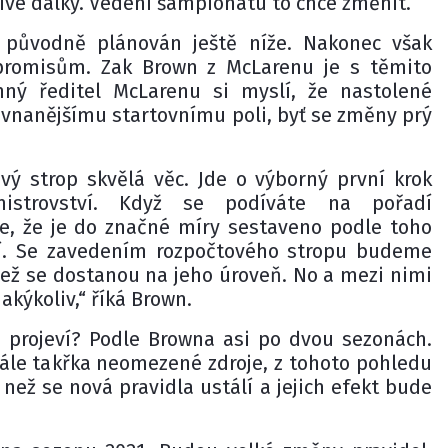
ctivé dálky. Vedení šampionátu to chce změnit.
 původně plánován ještě níže. Nakonec však
promisům. Zak Brown z McLarenu je s těmito
nný ředitel McLarenu si myslí, že nastolené
ovnanějšímu startovnímu poli, byť se změny prý
vý strop skvělá věc. Jde o výborný první krok
istrovství. Když se podíváte na pořadí
te, že je do značné míry sestaveno podle toho
ácí. Se zavedením rozpočtového stropu budeme
jež se dostanou na jeho úroveň. No a mezi nimi
akýkoliv,“ říká Brown.
 projeví? Podle Browna asi po dvou sezonách.
tále takřka neomezené zdroje, z tohoto pohledu
 než se nová pravidla ustálí a jejich efekt bude