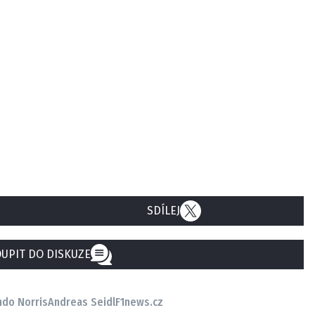
SDÍLEJ
UPIT DO DISKUZE
ndo Norris
Andreas Seidl
F1news.cz