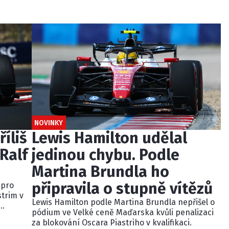
NOVINKY
říliš
Lewis Hamilton udělal
Ralf
jedinou chybu. Podle
Martina Brundla ho
připravila o stupně vítězů
 pro
strim v
Lewis Hamilton podle Martina Brundla nepřišel o
pódium ve Velké ceně Maďarska kvůli penalizaci
dně
za blokování Oscara Piastriho v kvalifikaci.
u