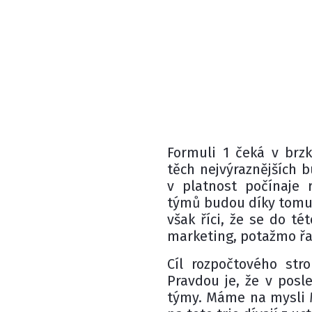
Formuli 1 čeká v brz
těch nejvýraznějších 
v platnost počínaje 
týmů budou díky tomut
však říci, že se do té
marketing, potažmo řa
Cíl rozpočtového stro
Pravdou je, že v posle
týmy. Máme na mysli Me