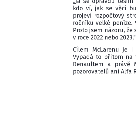
„Já se opravdu těším
kdo ví, jak se věcí b
projeví rozpočtový st
ročníku velké peníze. 
Proto jsem názoru, že
v roce 2022 nebo 2023,“
Cílem McLarenu je i
Vypadá to přitom na 
Renaultem a právě M
pozorovatelů ani Alfa 