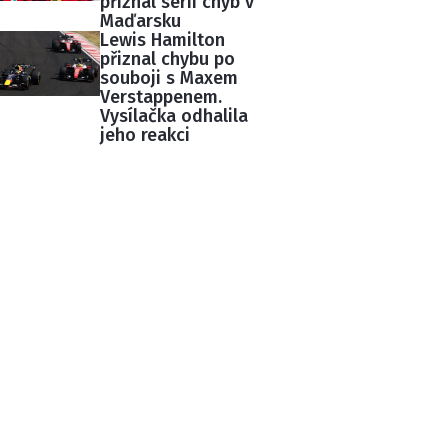
přiznal sérii chyb v
Maďarsku
Lewis Hamilton
přiznal chybu po
souboji s Maxem
Verstappenem.
Vysílačka odhalila
jeho reakci