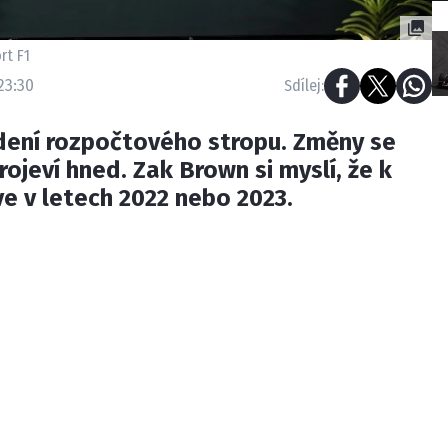
rt F1
23:30
Sdílej:
dení rozpočtového stropu. Změny se
ojeví hned. Zak Brown si myslí, že k
e v letech 2022 nebo 2023.