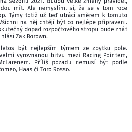
 na sezonu 2021. Budou velké změny pravidel,
udou mít. Ale nemyslím, si, že se v tom roce
rop. Týmy totiž už teď utrácí směrem k tomuto
Všichni na něj chtějí být co nejlépe připraveni.
 skutečný dopad rozpočtového stropu bude znát
 hlásí Zak Borown.
 letos být nejlepším týmem ze zbytku pole.
velmi vyrovnanou bitvu mezi Racing Pointem,
cLarenem. Příliš pozadu nemusí být podle
Romeo, Haas či Toro Rosso.