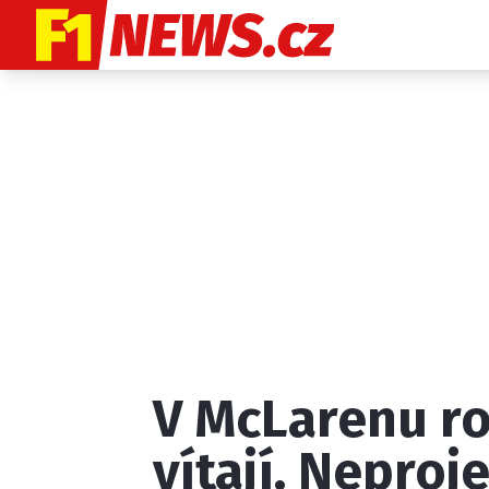
Etický kodex
K
V McLarenu r
Provozovatelem
vítají. Neproj