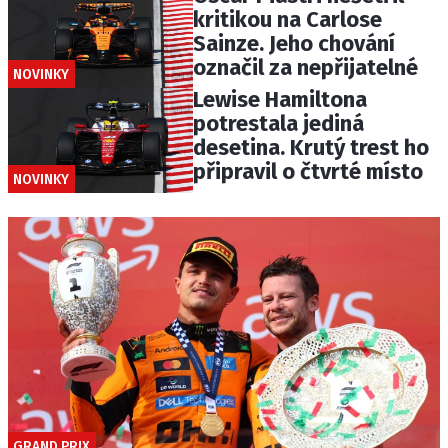
kritikou na Carlose
Sainze. Jeho chování
označil za nepřijatelné
NOVINKY
Lewise Hamiltona
potrestala jediná
desetina. Krutý trest ho
připravil o čtvrté místo
NOVINKY
GRAND PRIX