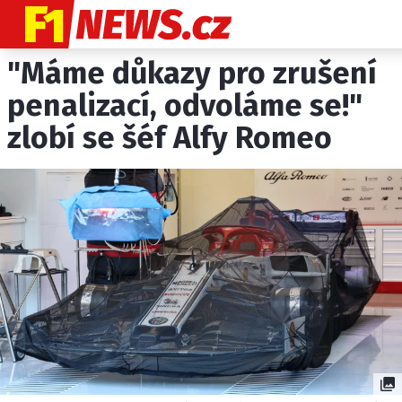
"Máme důkazy pro zrušení
NOVINKY
GRAND PRIX
penalizací, odvoláme se!"
zlobí se šéf Alfy Romeo
PADDOCK LINE
TECHNIKA
HISTORIE GP
PROFILY JEZDCŮ
PROFILY TÝMŮ
ROZHOVORY
OSTATNÍ
SLEDUJTE NÁS NA
|