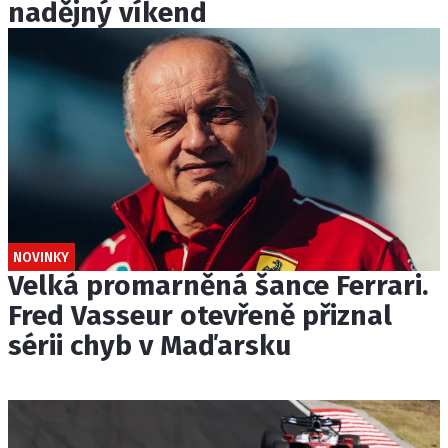
nadějný víkend
NOVINKY
Velká promarněná šance Ferrari.
Fred Vasseur otevřeně přiznal
sérii chyb v Maďarsku