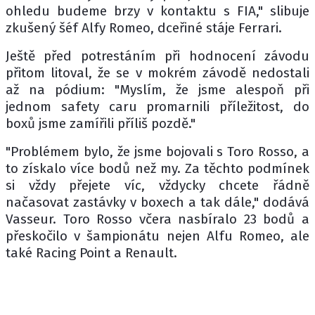
ohledu budeme brzy v kontaktu s FIA," slibuje
zkušený šéf Alfy Romeo, dceřiné stáje Ferrari.
Ještě před potrestáním při hodnocení závodu
přitom litoval, že se v mokrém závodě nedostali
až na pódium: "Myslím, že jsme alespoň při
jednom safety caru promarnili příležitost, do
boxů jsme zamířili příliš pozdě."
"Problémem bylo, že jsme bojovali s Toro Rosso, a
to získalo více bodů než my. Za těchto podmínek
si vždy přejete víc, vždycky chcete řádně
načasovat zastávky v boxech a tak dále," dodává
Vasseur. Toro Rosso včera nasbíralo 23 bodů a
přeskočilo v šampionátu nejen Alfu Romeo, ale
také Racing Point a Renault.