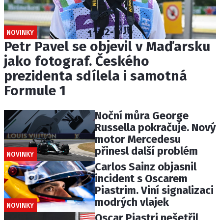
NOVINKY
Petr Pavel se objevil v Maďarsku
jako fotograf. Českého
prezidenta sdílela i samotná
Formule 1
Noční můra George
Russella pokračuje. Nový
motor Mercedesu
přinesl další problém
NOVINKY
Carlos Sainz objasnil
incident s Oscarem
Piastrim. Viní signalizaci
modrých vlajek
NOVINKY
Oscar Piastri nešetřil