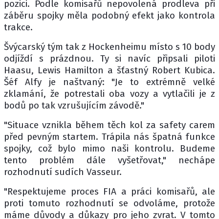
pozici. Podle komisařů nepovolená prodleva při
záběru spojky měla podobný efekt jako kontrola
trakce.
Švýcarský tým tak z Hockenheimu místo s 10 body
odjíždí s prázdnou. Ty si navíc připsali piloti
Haasu, Lewis Hamilton a šťastný Robert Kubica.
Šéf Alfy je naštvaný: "Je to extrémně velké
zklamání, že potrestali oba vozy a vytlačili je z
bodů po tak vzrušujícím závodě."
"Situace vznikla během těch kol za safety carem
před pevným startem. Trápila nás špatná funkce
spojky, což bylo mimo naši kontrolu. Budeme
tento problém dále vyšetřovat," nechápe
rozhodnutí sudích Vasseur.
"Respektujeme proces FIA a práci komisařů, ale
proti tomuto rozhodnutí se odvoláme, protože
máme důvody a důkazy pro jeho zvrat. V tomto