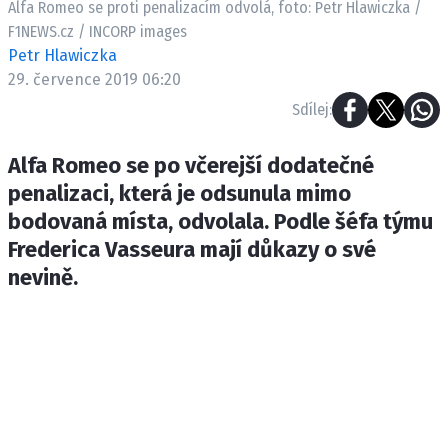
Alfa Romeo se proti penalizacím odvolá, foto: Petr Hlawiczka /
ETICKÝ KODEX
F1NEWS.cz / INCORP images
KONTAKT
Petr Hlawiczka
VYDAVATEL
29. července 2019 06:20
INZERCE
Sdílej:
OSOBNÍ ÚDAJE / COOKIES
Alfa Romeo se po včerejší dodatečné
penalizaci, která je odsunula mimo
bodovaná místa, odvolala. Podle šéfa týmu
Provozovatelem serveru F1NEWS.cz je
Frederica Vasseura mají důkazy o své
INCORP MEDIA GROUP s.r.o., IČ: 118 23 054
nevině.