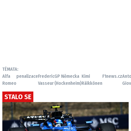
TÉMATA:
Alfa
penalizace
Frederic
GP Německa
Kimi
F1news.cz
Ant
Romeo
Vasseur
(Hockenheim)
Räikkönen
Giov
STALO SE