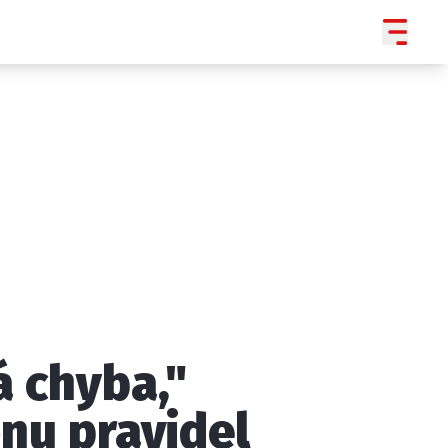
á chyba,"
SLEDUJTE NÁS NA
|
3 054
ěnu pravidel