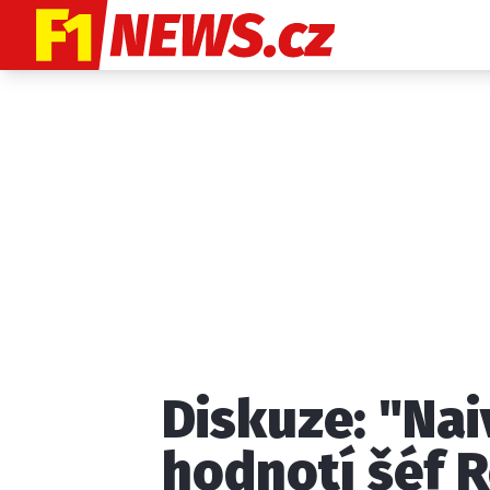
Etický kodex
K
Diskuze: "Nai
Provozovatelem
hodnotí šéf R