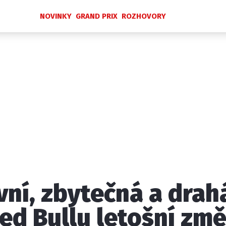
NOVINKY
GRAND PRIX
ROZHOVORY
Novinky
Grand Prix
Rozhovory
Ostatní
Paddock Line
Technika
Historie GP
Profily jezdců
Profily týmů
ontakt
Vydavatel
Inzerce
Osobní údaje / Cookies
vní, zbytečná a drah
 serveru F1NEWS.cz je INCORP MEDIA GROUP s.r.o., IČ: 118 2
ed Bullu letošní zm