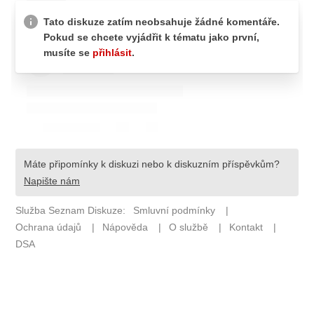
ETICKÝ KODEX
KONTAKT
VYDAVATEL
INZERCE
OSOBNÍ ÚDAJE / COOKIES
Provozovatelem serveru F1NEWS.cz je
INCORP MEDIA GROUP s.r.o., IČ: 118 23 054