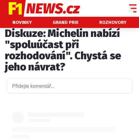
NOVINKY
NOVINKY
GRAND PRIX
ROZHOVORY
Diskuze: Michelin nabízí
GRAND PRIX
"spoluúčast při
PADDOCK LINE
rozhodování". Chystá se
TECHNIKA
jeho návrat?
HISTORIE GP
PROFILY JEZDCŮ
PROFILY TÝMŮ
ROZHOVORY
OSTATNÍ
SLEDUJTE NÁS NA
|