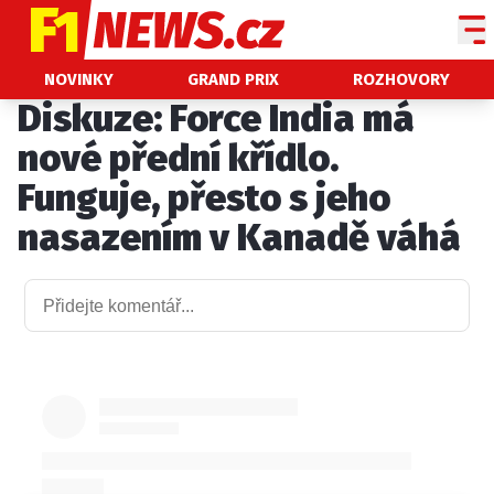
NOVINKY
NOVINKY
GRAND PRIX
ROZHOVORY
Diskuze: Force India má
GRAND PRIX
nové přední křídlo.
PADDOCK LINE
Funguje, přesto s jeho
TECHNIKA
nasazením v Kanadě váhá
HISTORIE GP
PROFILY JEZDCŮ
PROFILY TÝMŮ
ROZHOVORY
OSTATNÍ
SLEDUJTE NÁS NA
|