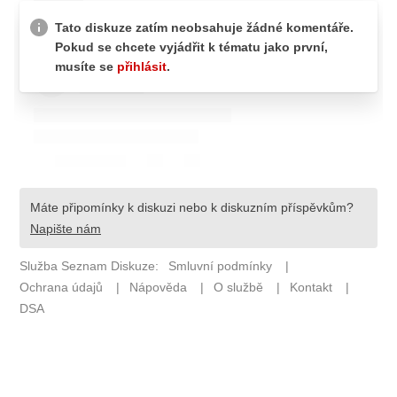
ETICKÝ KODEX
KONTAKT
VYDAVATEL
INZERCE
OSOBNÍ ÚDAJE / COOKIES
Provozovatelem serveru F1NEWS.cz je
INCORP MEDIA GROUP s.r.o., IČ: 118 23 054