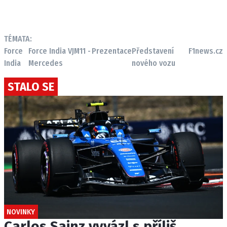
TÉMATA:
Force
Force India VJM11 -
Prezentace
Představení
F1news.cz
India
Mercedes
nového vozu
STALO SE
NOVINKY
Carlos Sainz vyvázl s příliš