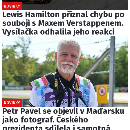
NOVINKY
Lewis Hamilton přiznal chybu po
souboji s Maxem Verstappenem.
Vysílačka odhalila jeho reakci
NOVINKY
Petr Pavel se objevil v Maďarsku
jako fotograf. Českého
prezidenta sdílela i samotná