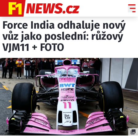
Force India odhaluje nový
NOVINKY
GRAND PRIX
vůz jako poslední: růžový
VJM11 + FOTO
PADDOCK LINE
TECHNIKA
HISTORIE GP
PROFILY JEZDCŮ
PROFILY TÝMŮ
ROZHOVORY
OSTATNÍ
SLEDUJTE NÁS NA
|