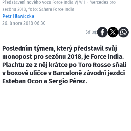
Představení nového vozu Force India VJM11 - Mercedes pro
ETICKÝ KODEX
sezónu 2018, foto: Sahara Force India
KONTAKT
Petr Hlawiczka
VYDAVATEL
26. února 2018 06:30
INZERCE
Sdílej:
OSOBNÍ ÚDAJE / COOKIES
Posledním týmem, který představil svůj
monopost pro sezónu 2018, je Force India.
Plachtu ze z něj krátce po Toro Rosso sňali
Provozovatelem serveru F1NEWS.cz je
v boxové uličce v Barceloně závodní jezdci
INCORP MEDIA GROUP s.r.o., IČ: 118 23 054
Esteban Ocon a Sergio Pérez.