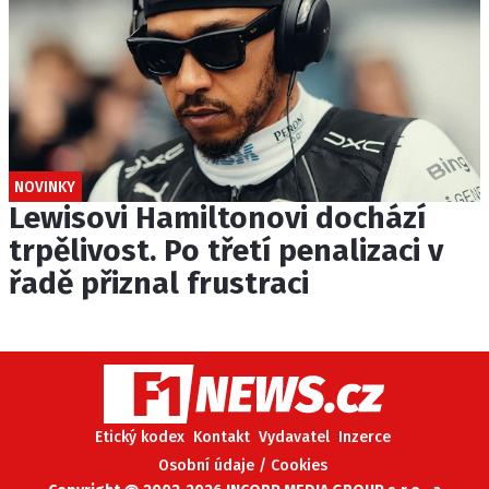
NOVINKY
Lewisovi Hamiltonovi dochází
trpělivost. Po třetí penalizaci v
řadě přiznal frustraci
Etický kodex
Kontakt
Vydavatel
Inzerce
Osobní údaje / Cookies