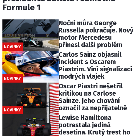
Formule 1
Noční můra George
Russella pokračuje. Nový
motor Mercedesu
přinesl další problém
NOVINKY
Carlos Sainz objasnil
incident s Oscarem
Piastrim. Viní signalizaci
modrých vlajek
NOVINKY
Oscar Piastri nešetřil
kritikou na Carlose
Sainze. Jeho chování
označil za nepřijatelné
NOVINKY
Lewise Hamiltona
potrestala jediná
desetina. Krutý trest ho