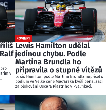
NOVINKY
říliš
Lewis Hamilton udělal
Ralf
jedinou chybu. Podle
Martina Brundla ho
připravila o stupně vítězů
 pro
strim v
Lewis Hamilton podle Martina Brundla nepřišel o
pódium ve Velké ceně Maďarska kvůli penalizaci
dně
za blokování Oscara Piastriho v kvalifikaci.
u