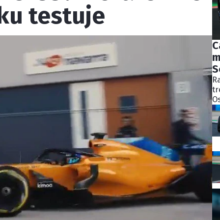
ku testuje
C
m
S
Ra
tr
Os
bý
ně
ko
Pě
S