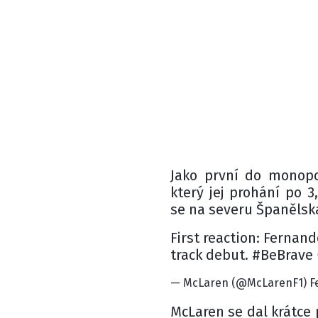
Jako první do monop
který jej prohání po 
se na severu Španělsk
First reaction: Fernan
track debut. #BeBrave
— McLaren (@McLarenF1) Fe
McLaren se dal krátce