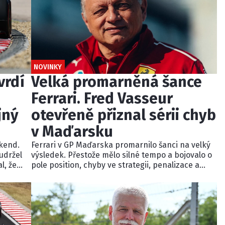
NOVINKY
vrdí
Velká promarněná šance
Ferrari. Fred Vasseur
jný
otevřeně přiznal sérii chyb
v Maďarsku
kend.
Ferrari v GP Maďarska promarnilo šanci na velký
 udržel
výsledek. Přestože mělo silné tempo a bojovalo o
l, že
pole position, chyby ve strategii, penalizace a
špatná realizace závodu připravily Hamiltona i
tem
Leclerca o pódium. Šéf týmu Fred Vasseur přiznal,
ci
že se v neděli pokazilo téměř vše.