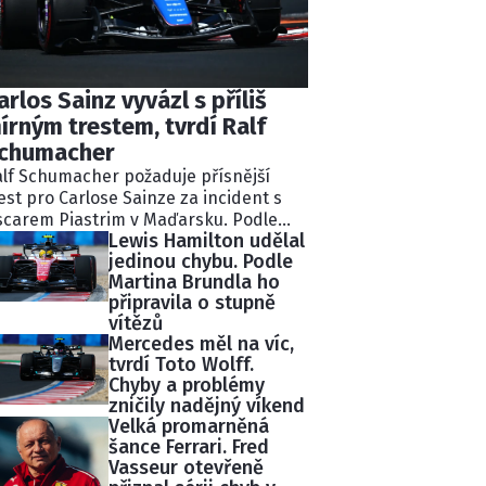
arlos Sainz vyvázl s příliš
írným trestem, tvrdí Ralf
chumacher
lf Schumacher požaduje přísnější
est pro Carlose Sainze za incident s
carem Piastrim v Maďarsku. Podle
Lewis Hamilton udělal
valého pilota Williams ignoroval
jedinou chybu. Podle
kolik modrých vlajek a následně
Martina Brundla ho
lidoval s lídrem závodu.
připravila o stupně
tisekundovou penalizaci považuje
vítězů
chumacher za nedostatečnou.
Mercedes měl na víc,
tvrdí Toto Wolff.
Chyby a problémy
zničily nadějný víkend
Velká promarněná
šance Ferrari. Fred
Vasseur otevřeně