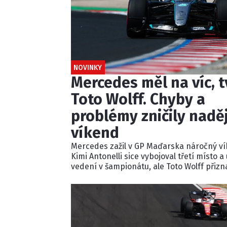
NOVINKY
Mercedes měl na víc, t
Toto Wolff. Chyby a
problémy zničily nadě
víkend
Mercedes zažil v GP Maďarska náročný ví
Kimi Antonelli sice vybojoval třetí místo a
vedení v šampionátu, ale Toto Wolff přizna
tým celý víkend pouze doháněl soupeře.
Problémy s nastavením, technikou i star
George Russella připravily Mercedes o šan
bojovat o vítězství.