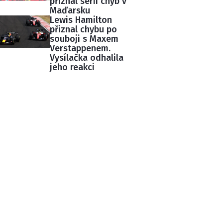
přiznal sérii chyb v
Maďarsku
Lewis Hamilton
přiznal chybu po
souboji s Maxem
Verstappenem.
Vysílačka odhalila
jeho reakci