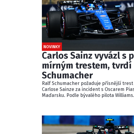
NOVINKY
Carlos Sainz vyvázl s p
mírným trestem, tvrdí 
Schumacher
Ralf Schumacher požaduje přísnější trest
Carlose Sainze za incident s Oscarem Pia
Maďarsku. Podle bývalého pilota Williams
ignoroval několik modrých vlajek a násle
kolidoval s lídrem závodu. Pětisekundovo
penalizaci považuje Schumacher za
nedostatečnou.