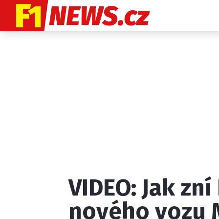
Etický kodex
K
VIDEO: Jak zní
Provozovatelem
nového vozu 