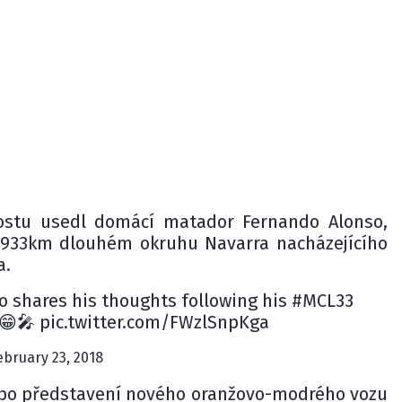
ostu usedl domácí matador Fernando Alonso,
3,933km dlouhém okruhu Navarra nacházejícího
a.
do shares his thoughts following his #MCL33
 😁🎤 pic.twitter.com/FWzlSnpKga
bruary 23, 2018
 po představení nového oranžovo-modrého vozu