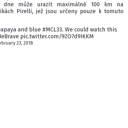
m dne může urazit maximálně 100 km na
kách Pirelli, jež jsou určeny pouze k tomuto
 papaya and blue #MCL33. We could watch this
#BeBrave pic.twitter.com/9ZO7d9IKKM
bruary 23, 2018