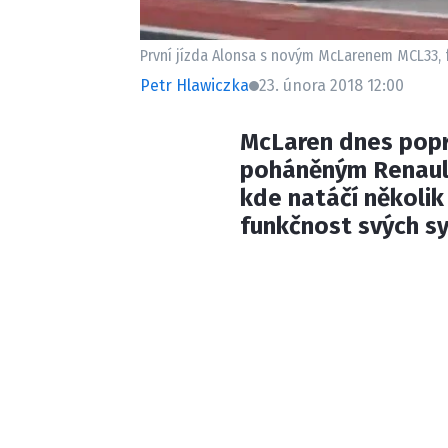
První jízda Alonsa s novým McLarenem MCL33, 
Petr Hlawiczka
23. února 2018 12:00
McLaren dnes popr
poháněným Renault
kde natáčí několik
funkčnost svých s