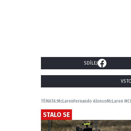
SDÍLEJ
VSTO
TÉMATA:
McLaren
Fernando Alonso
McLaren MCL
STALO SE