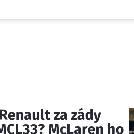
Novinky
Grand Prix
Rozhovory
Ostatní
Paddock Line
Technika
Historie GP
Profily jezdců
Profily týmů
ontakt
Vydavatel
Inzerce
Osobní údaje / Cookies
 Renault za zády
 serveru F1NEWS.cz je INCORP MEDIA GROUP s.r.o., IČ: 118 2
MCL33? McLaren ho