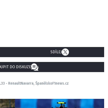
SDÍLEJ
UPIT DO DISKUZE
33 - Renault
Navarra, Španělsko
F1news.cz