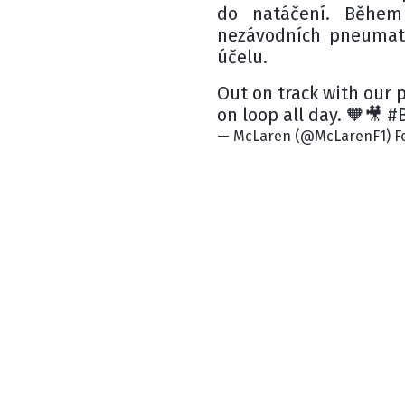
do natáčení. Běhe
nezávodních pneumati
účelu.
Out on track with our
on loop all day. 🧡🎥 
— McLaren (@McLarenF1) Fe