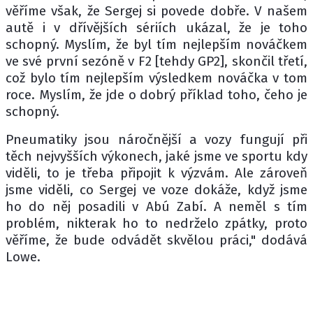
věříme však, že Sergej si povede dobře. V našem
autě i v dřívějších sériích ukázal, že je toho
schopný. Myslím, že byl tím nejlepším nováčkem
ve své první sezóně v F2 [tehdy GP2], skončil třetí,
což bylo tím nejlepším výsledkem nováčka v tom
roce. Myslím, že jde o dobrý příklad toho, čeho je
schopný.
Pneumatiky jsou náročnější a vozy fungují při
těch nejvyšších výkonech, jaké jsme ve sportu kdy
viděli, to je třeba připojit k výzvám. Ale zároveň
jsme viděli, co Sergej ve voze dokáže, když jsme
ho do něj posadili v Abú Zabí. A neměl s tím
problém, nikterak ho to nedrželo zpátky, proto
věříme, že bude odvádět skvělou práci," dodává
Lowe.