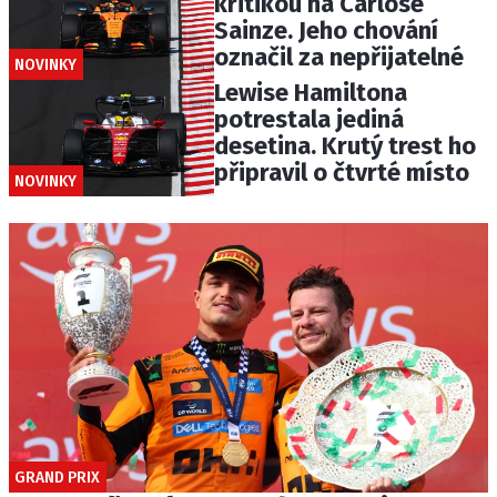
kritikou na Carlose
Sainze. Jeho chování
označil za nepřijatelné
NOVINKY
Lewise Hamiltona
potrestala jediná
desetina. Krutý trest ho
připravil o čtvrté místo
NOVINKY
GRAND PRIX