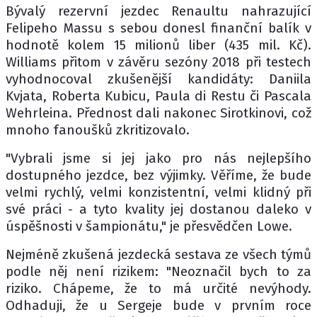
Bývalý rezervní jezdec Renaultu nahrazující
Felipeho Massu s sebou donesl finanční balík v
hodnotě kolem 15 milionů liber (435 mil. Kč).
Williams přitom v závěru sezóny 2018 při testech
vyhodnocoval zkušenější kandidáty: Daniila
Kvjata, Roberta Kubicu, Paula di Restu či Pascala
Wehrleina. Přednost dali nakonec Sirotkinovi, což
mnoho fanoušků zkritizovalo.
"Vybrali jsme si jej jako pro nás nejlepšího
dostupného jezdce, bez výjimky. Věříme, že bude
velmi rychlý, velmi konzistentní, velmi klidný při
své práci - a tyto kvality jej dostanou daleko v
úspěšnosti v šampionátu," je přesvědčen Lowe.
Nejméně zkušená jezdecká sestava ze všech týmů
podle něj není rizikem: "Neoznačil bych to za
riziko. Chápeme, že to má určité nevýhody.
Odhaduji, že u Sergeje bude v prvním roce