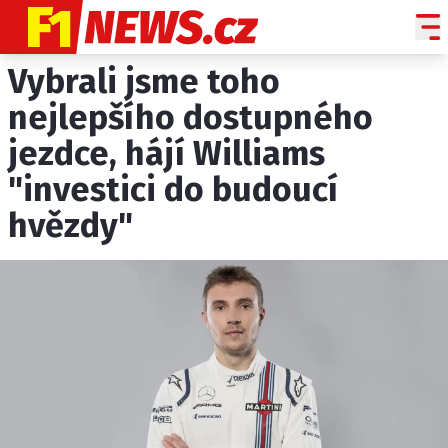
Vybrali jsme toho
NOVINKY
GRAND PRIX
nejlepšího dostupného
jezdce, hájí Williams
PADDOCK LINE
"investici do budoucí
TECHNIKA
hvězdy"
HISTORIE GP
PROFILY JEZDCŮ
PROFILY TÝMŮ
ROZHOVORY
OSTATNÍ
SLEDUJTE NÁS NA
|