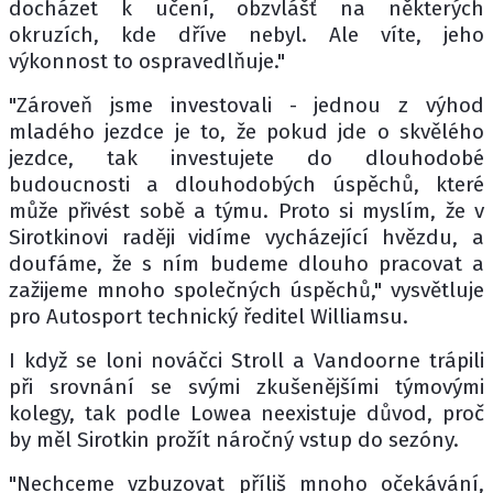
docházet k učení, obzvlášť na některých
okruzích, kde dříve nebyl. Ale víte, jeho
výkonnost to ospravedlňuje."
"Zároveň jsme investovali - jednou z výhod
mladého jezdce je to, že pokud jde o skvělého
jezdce, tak investujete do dlouhodobé
budoucnosti a dlouhodobých úspěchů, které
může přivést sobě a týmu. Proto si myslím, že v
Sirotkinovi raději vidíme vycházející hvězdu, a
doufáme, že s ním budeme dlouho pracovat a
zažijeme mnoho společných úspěchů," vysvětluje
pro Autosport technický ředitel Williamsu.
I když se loni nováčci Stroll a Vandoorne trápili
při srovnání se svými zkušenějšími týmovými
kolegy, tak podle Lowea neexistuje důvod, proč
by měl Sirotkin prožít náročný vstup do sezóny.
"Nechceme vzbuzovat příliš mnoho očekávání,