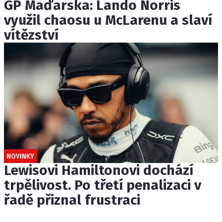
GP Maďarska: Lando Norris
využil chaosu u McLarenu a slaví
vítězství
NOVINKY
Lewisovi Hamiltonovi dochází
trpělivost. Po třetí penalizaci v
řadě přiznal frustraci