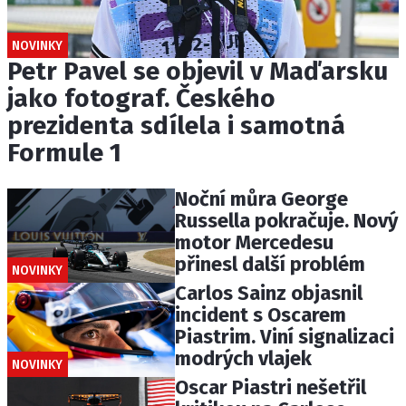
NOVINKY
Petr Pavel se objevil v Maďarsku
jako fotograf. Českého
prezidenta sdílela i samotná
Formule 1
Noční můra George
Russella pokračuje. Nový
motor Mercedesu
přinesl další problém
NOVINKY
Carlos Sainz objasnil
incident s Oscarem
Piastrim. Viní signalizaci
modrých vlajek
NOVINKY
Oscar Piastri nešetřil