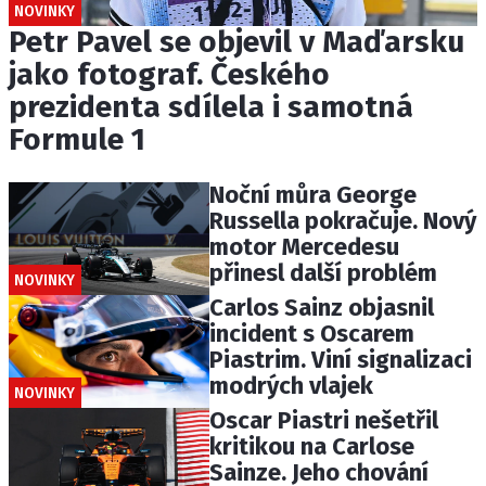
NOVINKY
Petr Pavel se objevil v Maďarsku
jako fotograf. Českého
prezidenta sdílela i samotná
Formule 1
Noční můra George
Russella pokračuje. Nový
motor Mercedesu
přinesl další problém
NOVINKY
Carlos Sainz objasnil
incident s Oscarem
Piastrim. Viní signalizaci
modrých vlajek
NOVINKY
Oscar Piastri nešetřil
kritikou na Carlose
Sainze. Jeho chování