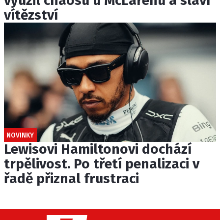
využil chaosu u McLarenu a slaví
vítězství
NOVINKY
Lewisovi Hamiltonovi dochází
trpělivost. Po třetí penalizaci v
řadě přiznal frustraci