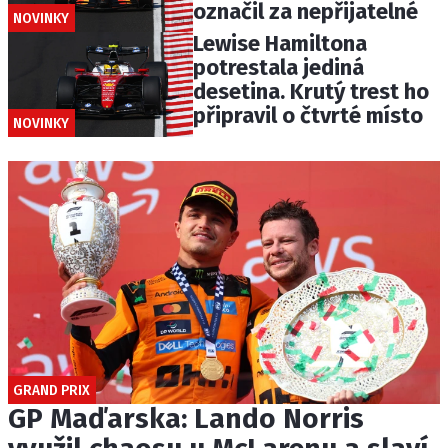
označil za nepřijatelné
NOVINKY
Lewise Hamiltona
potrestala jediná
desetina. Krutý trest ho
připravil o čtvrté místo
NOVINKY
GRAND PRIX
GP Maďarska: Lando Norris