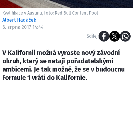
ETICKÝ KODEX
KONTAKT
Kvalifikace v Austinu, foto: Red Bull Content Pool
Albert Hadáček
VYDAVATEL
6. srpna 2017 14:44
INZERCE
Sdílej:
OSOBNÍ ÚDAJE / COOKIES
V Kalifornii možná vyroste nový závodní
okruh, který se netají pořadatelskými
ambicemi. Je tak možné, že se v budoucnu
Provozovatelem serveru F1NEWS.cz je
Formule 1 vrátí do Kalifornie.
INCORP MEDIA GROUP s.r.o., IČ: 118 23 054