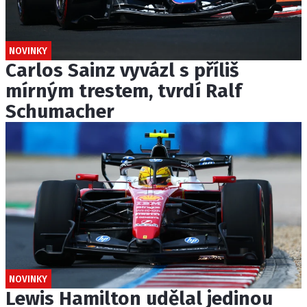
NOVINKY
Carlos Sainz vyvázl s příliš
mírným trestem, tvrdí Ralf
Schumacher
NOVINKY
Lewis Hamilton udělal jedinou