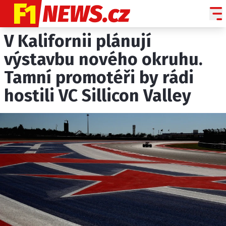
V Kalifornii plánují
NOVINKY
GRAND PRIX
výstavbu nového okruhu.
Tamní promotéři by rádi
PADDOCK LINE
hostili VC Sillicon Valley
TECHNIKA
HISTORIE GP
PROFILY JEZDCŮ
PROFILY TÝMŮ
ROZHOVORY
OSTATNÍ
SLEDUJTE NÁS NA
|