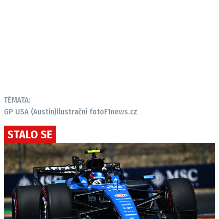
TÉMATA:
GP USA (Austin)
ilustrační foto
F1news.cz
STALO SE