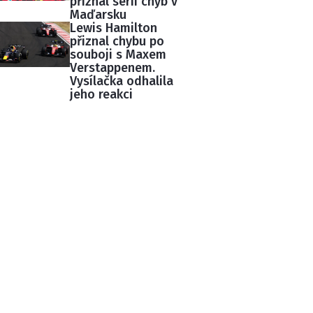
přiznal sérii chyb v
Maďarsku
Lewis Hamilton
přiznal chybu po
souboji s Maxem
Verstappenem.
Vysílačka odhalila
jeho reakci