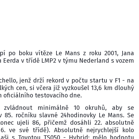
upí po boku vítěze Le Mans z roku 2001, Jana
n Eerda v třídě LMP2 v týmu Nederland s vozem
chello, jenž drží rekord v počtu startu v F1 - na
ých cen, si včera již vyzkoušel 13,6 km dlouhý
oficiálního testovacího dne.
 zvládnout minimálně 10 okruhů, aby se
t v 85. ročníku slavné 24hodinovky Le Mans. Se
nec ujeli 86, přičemž dosáhli 22. absolutně
16. ve své třídě). Absolutně nejrychlejší kolo
aši s Toyotou TS050 - Hybrid: mělo hodnotu