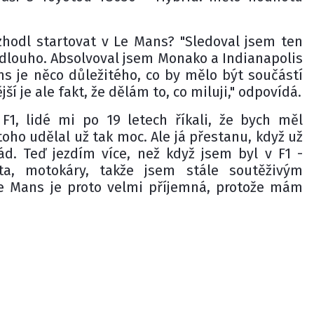
ozhodl startovat v Le Mans? "Sledoval jsem ten
k dlouho. Absolvoval jsem Monako a Indianapolis
ns je něco důležitého, co by mělo být součástí
ší je ale fakt, že dělám to, co miluji," odpovídá.
F1, lidé mi po 19 letech říkali, že bych měl
toho udělal už tak moc. Ale já přestanu, když už
d. Teď jezdím více, než když jsem byl v F1 -
ta, motokáry, takže jsem stále soutěživým
e Mans je proto velmi příjemná, protože mám