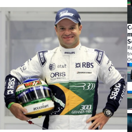
C
m
S
Ra
tr
Os
bý
ně
ko
Pě
S