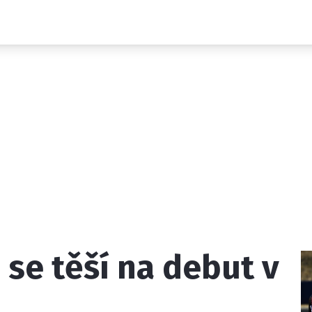
Novinky
Grand Prix
Rozhovory
Ostatní
Paddock Line
Technika
Historie GP
Profily jezdců
Profily týmů
ontakt
Vydavatel
Inzerce
Osobní údaje / Cookies
se těší na debut v
 serveru F1NEWS.cz je INCORP MEDIA GROUP s.r.o., IČ: 118 2