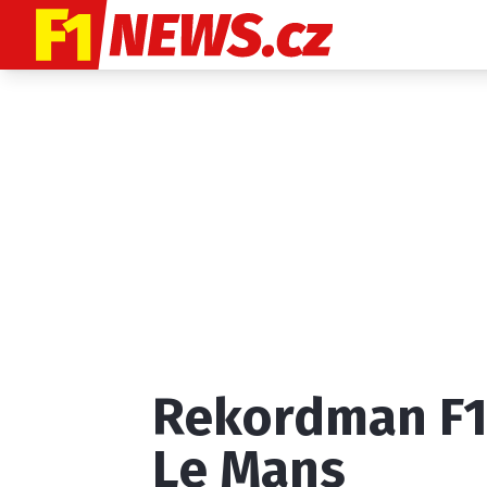
Etický kodex
K
Rekordman F1 
Provozovatelem
Le Mans