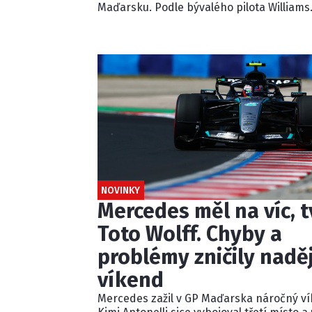
Maďarsku. Podle bývalého pilota Williams
ignoroval několik modrých vlajek a násle
kolidoval s lídrem závodu. Pětisekundovo
penalizaci považuje Schumacher za
nedostatečnou.
NOVINKY
Mercedes měl na víc, t
Toto Wolff. Chyby a
problémy zničily nadě
víkend
Mercedes zažil v GP Maďarska náročný ví