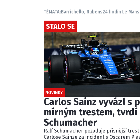
TÉMATA:
Barrichello, Rubens
24 hodin Le Mans
STALO SE
NOVINKY
Carlos Sainz vyvázl s p
mírným trestem, tvrdí 
Schumacher
Ralf Schumacher požaduje přísnější trest
Carlose Sainze za incident s Oscarem Pia