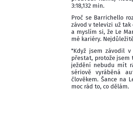
3:18,132 min.
Proč se Barrichello r
závod v televizi už ta
a myslím si, že Le Ma
mé kariéry. Nejdůležitěj
"Když jsem závodil v 
přestat, protože jsem 
ježdění nebudu mít rá
sériově vyráběná au
člověkem. Šance na L
moc rád to, co dělám.