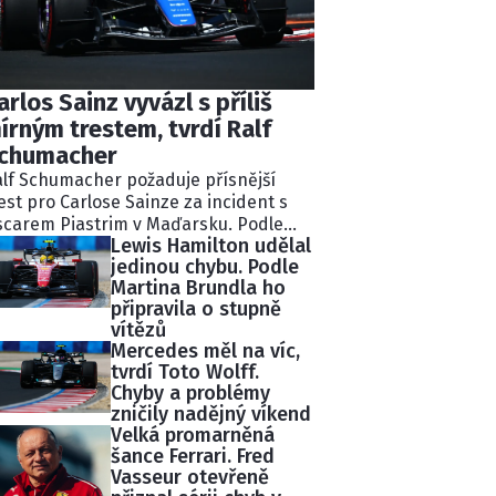
arlos Sainz vyvázl s příliš
írným trestem, tvrdí Ralf
chumacher
lf Schumacher požaduje přísnější
est pro Carlose Sainze za incident s
carem Piastrim v Maďarsku. Podle
Lewis Hamilton udělal
valého pilota Williams ignoroval
jedinou chybu. Podle
kolik modrých vlajek a následně
Martina Brundla ho
lidoval s lídrem závodu.
připravila o stupně
tisekundovou penalizaci považuje
vítězů
chumacher za nedostatečnou.
Mercedes měl na víc,
tvrdí Toto Wolff.
Chyby a problémy
zničily nadějný víkend
Velká promarněná
šance Ferrari. Fred
Vasseur otevřeně