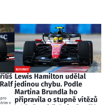
NOVINKY
říliš
Lewis Hamilton udělal
Ralf
jedinou chybu. Podle
Martina Brundla ho
připravila o stupně vítězů
 pro
strim v