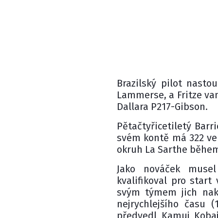
Brazilský pilot nasto
Lammerse, a Fritze va
Dallara P217-Gibson.
Pětačtyřicetiletý Barri
svém kontě má 322 velk
okruh La Sarthe během 
Jako nováček musel
kvalifikoval pro star
svým týmem jich nako
nejrychlejšího času (
předvedl Kamuj Kobaj