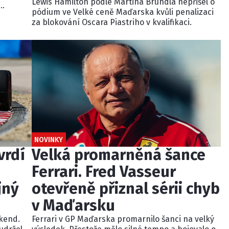
Lewis Hamilton podle Martina Brundla nepřišel o
pódium ve Velké ceně Maďarska kvůli penalizaci
dně
za blokování Oscara Piastriho v kvalifikaci.
u
NOVINKY
vrdí
Velká promarněná šance
Ferrari. Fred Vasseur
jný
otevřeně přiznal sérii chyb
v Maďarsku
kend.
Ferrari v GP Maďarska promarnilo šanci na velký